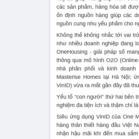
các sản phẩm, hàng hóa sẽ được
ổn định nguồn hàng giúp các do
nguồn cung nhu yếu phẩm cho ngư
Không thể không nhắc tới vai tr
như nhiều doanh nghiệp đang loa
OneHousing - giải pháp số man
thông qua mô hình O2O (Online-t
nhà phân phối và kinh doanh
Masterise Homes tại Hà Nội; ứ
VinID) vừa ra mắt gần đây đã th
Yếu tố “con người” thứ hai bên 
nghiệm đa tiện ích và thậm chí 
Siêu ứng dụng VinID của One M
hàng thân thiết hàng đầu Việt N
nhận hậu mãi khi đến mua sắm t