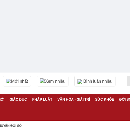
Mới nhất
Xem nhiều
Bình luận nhiều
IỚI
GIÁO DỤC
PHÁP LUẬT
VĂN HÓA - GIẢI TRÍ
SỨC KHỎE
ĐỜI S
HUYỂN ĐỔI SỐ