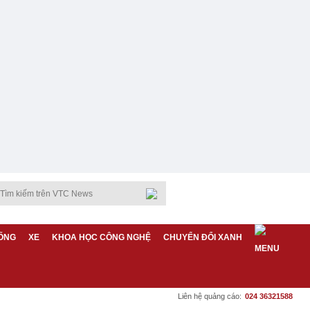
ỐNG
XE
KHOA HỌC CÔNG NGHỆ
CHUYỂN ĐỔI XANH
Liên hệ quảng cáo:
024 36321588