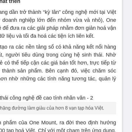
át triển
g dần trở thành “kỳ lân” công nghệ mới tại Việt
từ doanh nghiệp lớn đến nhóm vừa và nhỏ), One
ệ để đưa ra các giải pháp nhằm đơn giản hoá vận
 liệu và tối đa hoá các tiện ích liên kết.
ạo ra các nền tảng số có khả năng kết nối hàng
, người tiêu dùng trong cùng hệ sinh thái. Nhờ
có thể tiếp cận các giá bán tốt hơn, trực tiếp từ
 thành sản phẩm. Bên cạnh đó, việc chăm sóc
ơn nhờ những các tính năng tương tác, quản lý
hặng đường làm giàu của hơn 8 vạn tạp hóa Việt.
n phẩm của One Mount, ra đời theo định hướng
00 tạp hoá Việt. Chỉ với một chạm trên ứng dụng,