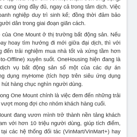
 cung ứng đầy đủ, ngay cả trong tâm dịch. Việc
anh nghiệp duy trì sinh kế; đồng thời đảm bảo
ời dân trong giai đoạn giãn cách.
ò của One Mount ở thị trường bất động sản. Nếu
y hoay tìm hướng đi mới giữa đại dịch, thì với
g đến trải nghiệm mua nhà tốt và xứng tầm hơn
o-Offline) xuyên suốt. OneHousing hiện đang là
 dịch vụ bất động sản số một của các dự án
ng dụng myHome (tích hợp trên siêu ứng dụng
u hút hàng chục nghìn người dùng.
trong One Mount chính là việc đem đến những trải
là vượt mong đợi cho nhóm khách hàng cuối.
ount đang vươn mình trở thành nền tảng khách
am với hơn 10 triệu người dùng, giúp tích điểm,
ại các hệ thống đối tác (VinMart/VinMart+) hay