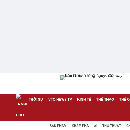
THỜI SỰ
VTC NEWS TV
KINH TẾ
THỂ THAO
THẾ G
SẢN PHẨM
KHÁM PHÁ
AI
THỦ THUẬT
C