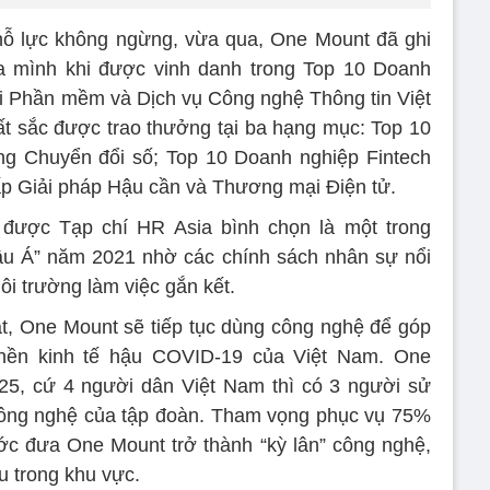
nỗ lực không ngừng, vừa qua, One Mount đã ghi
a mình khi được vinh danh trong Top 10 Doanh
i Phần mềm và Dịch vụ Công nghệ Thông tin Việt
t sắc được trao thưởng tại ba hạng mục: Top 10
g Chuyển đổi số; Top 10 Doanh nghiệp Fintech
p Giải pháp Hậu cần và Thương mại Điện tử.
được Tạp chí HR Asia bình chọn là một trong
hâu Á” năm 2021 nhờ các chính sách nhân sự nổi
ôi trường làm việc gắn kết.
ắt, One Mount sẽ tiếp tục dùng công nghệ để góp
 nền kinh tế hậu COVID-19 của Việt Nam. One
25, cứ 4 người dân Việt Nam thì có 3 người sử
ông nghệ của tập đoàn. Tham vọng phục vụ 75%
c đưa One Mount trở thành “kỳ lân” công nghệ,
u trong khu vực.