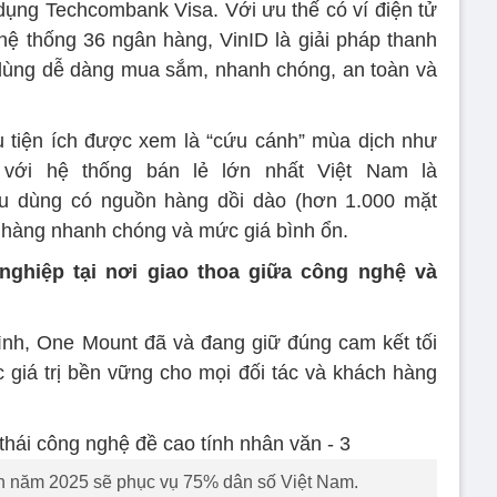
n dụng Techcombank Visa. Với ưu thế có ví điện tử
t hệ thống 36 ngân hàng, VinID là giải pháp thanh
 dùng dễ dàng mua sắm, nhanh chóng, an toàn và
ụ tiện ích được xem là “cứu cánh” mùa dịch như
ết với hệ thống bán lẻ lớn nhất Việt Nam là
iêu dùng có nguồn hàng dồi dào (hơn 1.000 mặt
 hàng nhanh chóng và mức giá bình ổn.
nghiệp tại nơi giao thoa giữa công nghệ và
nh, One Mount đã và đang giữ đúng cam kết tối
c giá trị bền vững cho mọi đối tác và khách hàng
n năm 2025 sẽ phục vụ 75% dân số Việt Nam.