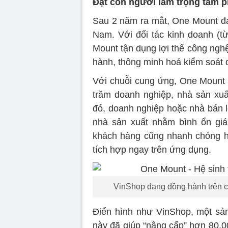
Đặt con người làm trọng tâm ph
Sau 2 năm ra mắt, One Mount đan
Nam. Với đối tác kinh doanh (
Mount tận dụng lợi thế công ngh
hành, thông minh hoá kiểm soát dữ
Với chuỗi cung ứng, One Mount t
trăm doanh nghiệp, nhà sản xuất
đó, doanh nghiệp hoặc nhà bán lẻ 
nhà sản xuất nhằm bình ổn giá
khách hàng cũng nhanh chóng h
tích hợp ngay trên ứng dụng.
VinShop đang đồng hành trên c
Điển hình như VinShop, một sả
này đã giúp “nâng cấp” hơn 80.0