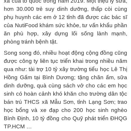
xa của tổ quốc trong năm 2019. Một triệu ly sữa,
hơn 30.000 trẻ suy dinh dưỡng, thấp còi cùng
phụ huynh các em ở 12 tỉnh đã được các bác sĩ
của NutiFood khám sức khỏe, tư vấn khẩu phần
ăn phù hợp, xây dựng lối sống lành mạnh,
phòng tránh bệnh tật.
Song song đó, nhiều hoạt động cộng đồng cũng
được công ty liên tục triển khai trong nhiều năm
qua như: tài trợ 10 tỷ xây trường tiểu học Lê Thị
Hồng Gấm tại Bình Dương; tặng chăn ấm, sữa
dinh dưỡng, quà cùng sách vở cho các em học
sinh có hoàn cảnh khó khăn cho trường dân tộc
bán trú THCS xã Mẫu Sơn, tỉnh Lạng Sơn; trao
học bổng và xe đạp cho 200 học sinh nghèo
Bình Định, 10 tỷ đồng cho Quỹ phát triển ĐHQG
TP.HCM …