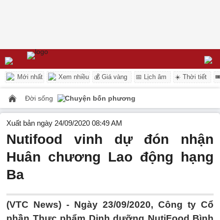
Mới nhất
Xem nhiều
💰 Giá vàng
📅 Lịch âm
☀️ Thời tiết

Đời sống
Chuyện bốn phương
Xuất bản ngày 24/09/2020 08:49 AM
Nutifood vinh dự đón nhận
Huân chương Lao động hạng
Ba
(VTC News) -
Ngày 23/09/2020, Công ty Cổ
phần Thực phẩm Dinh dưỡng NutiFood Bình