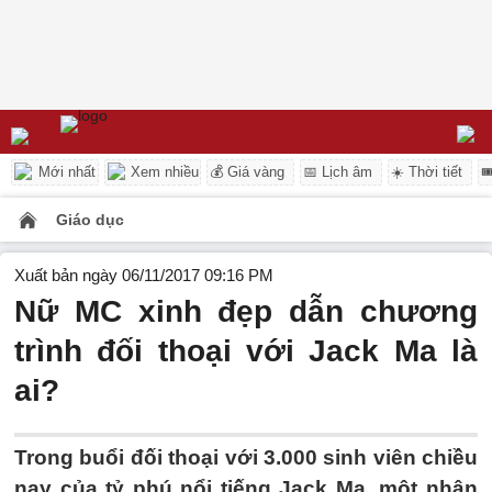
Mới nhất
Xem nhiều
💰 Giá vàng
📅 Lịch âm
☀️ Thời tiết

Giáo dục
Xuất bản ngày 06/11/2017 09:16 PM
Nữ MC xinh đẹp dẫn chương
trình đối thoại với Jack Ma là
ai?
Trong buổi đối thoại với 3.000 sinh viên chiều
nay của tỷ phú nổi tiếng Jack Ma, một nhân