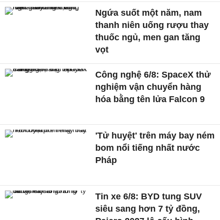
Ngứa suốt một năm, nam
thanh niên uống rượu thay
thuốc ngủ, men gan tăng
vọt
Công nghệ 6/8: SpaceX thử
nghiệm vận chuyển hàng
hóa bằng tên lửa Falcon 9
'Tử huyệt' trên máy bay ném
bom nổi tiếng nhất nước
Pháp
Tin xe 6/8: BYD tung SUV
siêu sang hơn 7 tỷ đồng,