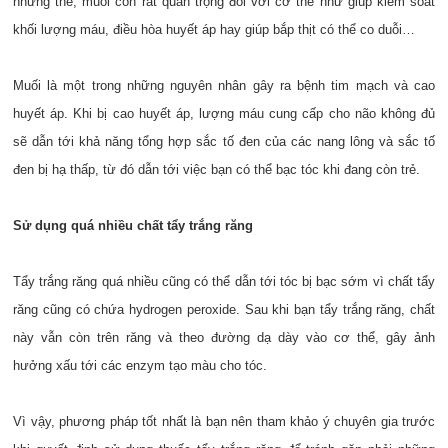
những thế, muối còn rất quan trọng đối với cơ thể như giúp kiểm soát
khối lượng máu, điều hòa huyết áp hay giúp bắp thịt có thể co duỗi…
Muối là một trong những nguyên nhân gây ra bệnh tim mạch và cao
huyết áp. Khi bị cao huyết áp, lượng máu cung cấp cho não không đủ
sẽ dẫn tới khả năng tổng hợp sắc tố đen của các nang lông và sắc tố
đen bị hạ thấp, từ đó dẫn tới việc bạn có thể bạc tóc khi đang còn trẻ.
Sử dụng quá nhiều chất tẩy trắng răng
Tẩy trắng răng quá nhiều cũng có thể dẫn tới tóc bị bạc sớm vì chất tẩy
răng cũng có chứa hydrogen peroxide. Sau khi bạn tẩy trắng răng, chất
này vẫn còn trên răng và theo đường dạ dày vào cơ thể, gây ảnh
hưởng xấu tới các enzym tạo màu cho tóc.
Vì vậy, phương pháp tốt nhất là bạn nên tham khảo ý chuyên gia trước