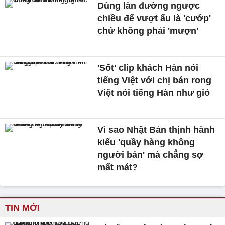
Dùng làn đường ngược
chiều để vượt ẩu là 'cướp'
chứ không phải 'mượn'
'Sốt' clip khách Hàn nói
tiếng Việt với chị bán rong
Việt nói tiếng Hàn như gió
Vì sao Nhật Bản thịnh hành
kiểu 'quầy hàng không
người bán' mà chẳng sợ
mất mát?
TIN MỚI