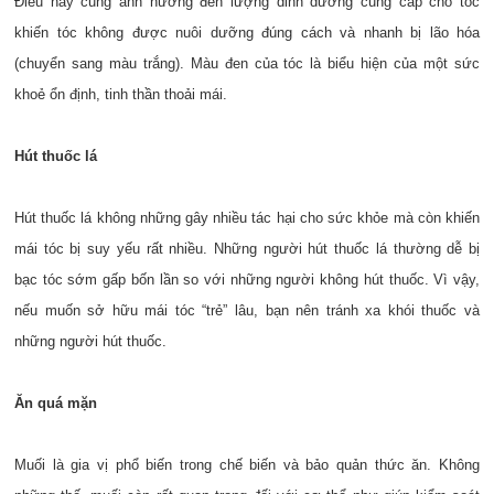
Điều này cũng ảnh hưởng đến lượng dinh dưỡng cung cấp cho tóc
khiến tóc không được nuôi dưỡng đúng cách và nhanh bị lão hóa
(chuyển sang màu trắng). Màu đen của tóc là biểu hiện của một sức
khoẻ ổn định, tinh thần thoải mái.
Hút thuốc lá
Hút thuốc lá không những gây nhiều tác hại cho sức khỏe mà còn khiến
mái tóc bị suy yếu rất nhiều. Những người hút thuốc lá thường dễ bị
bạc tóc sớm gấp bốn lần so với những người không hút thuốc. Vì vậy,
nếu muốn sở hữu mái tóc “trẻ” lâu, bạn nên tránh xa khói thuốc và
những người hút thuốc.
Ăn quá mặn
Muối là gia vị phổ biến trong chế biến và bảo quản thức ăn. Không