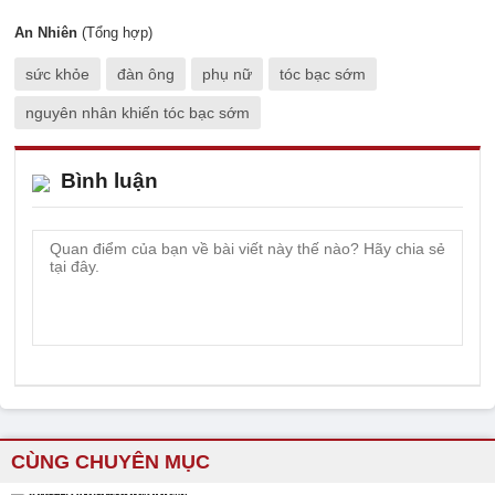
An Nhiên
(Tổng hợp)
sức khỏe
đàn ông
phụ nữ
tóc bạc sớm
nguyên nhân khiến tóc bạc sớm
Bình luận
CÙNG CHUYÊN MỤC