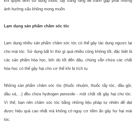
khi quyết đinh sử dụng thuốc tẩy trắng răng để tránh gặp phải những
ảnh hưởng xấu không mong muốn.
Lạm dụng sản phẩm chăm sóc tóc
Lạm dụng nhiều sản phẩm chăm sóc tóc có thể gây tác dụng ngược lại
cho mái tóc. Sử dụng bất kì thứ gì quá nhiều cũng không tốt, đặc biệt là
các sản phẩm hóa học, bởi dù tốt đến đâu, chúng vẫn chứa các chất
hóa học có thể gây hại cho cơ thể khi bị tích tụ.
Những sản phẩm chăm sóc tóc (thuốc nhuộm, thuốc tẩy tóc, dầu gội,
dầu xả,…) đều chứa hydrogen peroxide - một chất rất gây hại cho tóc.
Vì thế, bạn nên chăm sóc tóc bằng những liệu pháp tự nhiên để đạt
được hiệu quả cao nhất mà không có nguy cơ tiềm ẩn gây hư hại mái
tóc.