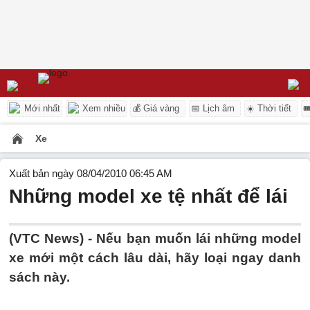
Mới nhất
Xem nhiều
💰 Giá vàng
📅 Lịch âm
☀️ Thời tiết

Xe
Xuất bản ngày 08/04/2010 06:45 AM
Những model xe tệ nhất để lái
(VTC News) - Nếu bạn muốn lái những model
xe mới một cách lâu dài, hãy loại ngay danh
sách này.