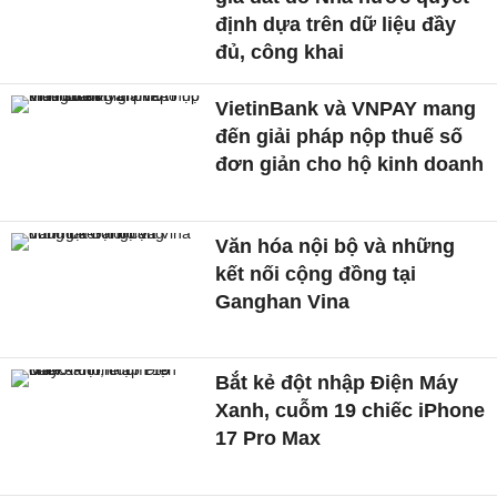
định dựa trên dữ liệu đầy
đủ, công khai
VietinBank và VNPAY mang
đến giải pháp nộp thuế số
đơn giản cho hộ kinh doanh
Văn hóa nội bộ và những
kết nối cộng đồng tại
Ganghan Vina
Bắt kẻ đột nhập Điện Máy
Xanh, cuỗm 19 chiếc iPhone
17 Pro Max