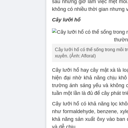
sau những giờ làm việc mệt mỏi
không có nhiều thời gian nhưng 
Cây lưỡi hổ
Cây lưỡi hổ có thể sống trong môi
xuyên. (Ảnh: Afloral)
Cây lưỡi hổ hay cây mật xà là lo
hiện đại nhờ khả năng chịu khô
trường ánh sáng yếu và không c
tuần một lần là đủ để cây phát triể
Cây lưỡi hổ có khả năng lọc khôn
như formaldehyde, benzene, xyle
khả năng sản xuất ôxy vào ban đ
và dễ chịu.