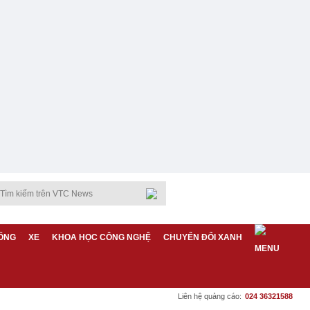
ỐNG
XE
KHOA HỌC CÔNG NGHỆ
CHUYỂN ĐỔI XANH
Liên hệ quảng cáo:
024 36321588