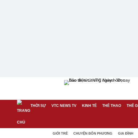
THỜI SỰ
VTC NEWS TV
KINH TẾ
THỂ THAO
THẾ G
GIỚI TRẺ
CHUYỆN BỐN PHƯƠNG
GIA ĐÌNH