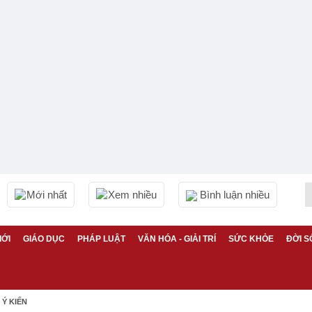
Mới nhất
Xem nhiều
Bình luận nhiều
IỚI
GIÁO DỤC
PHÁP LUẬT
VĂN HÓA - GIẢI TRÍ
SỨC KHỎE
ĐỜI S
Ý KIẾN