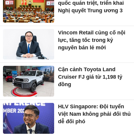
Công nghệ 29/7: Người
dùng Mỹ có thể thuê
iPhone, iPad từ hôm nay
Tháng 8 chưa hạ nhiệt: Vì
sao châu Âu tiếp tục nắng
nóng bất thường?
Trực tiếp: Hội nghị toàn
quốc quán triệt, triển khai
Nghị quyết Trung ương 3
Vincom Retail củng cố nội
lực, tăng tốc trong kỷ
nguyên bán lẻ mới