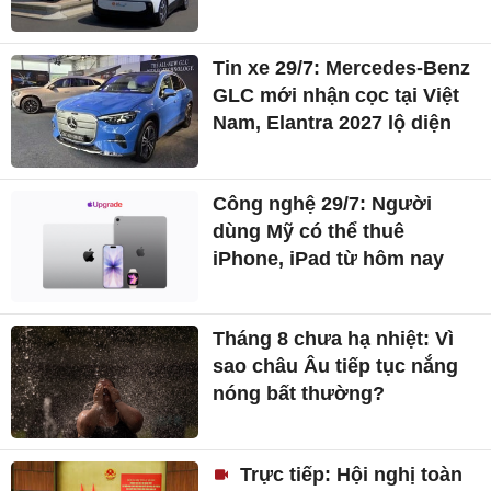
Nhật, 2 người thiệt mạng
'Tam quốc diễn nghĩa' lấy
chiến tích của Triệu Vân để
thần thánh hóa Khổng Minh
Xe điện Shell gây bất
ngờ sạc 80% pin chỉ trong
10 phút
Tin xe 29/7: Mercedes-Benz
GLC mới nhận cọc tại Việt
Nam, Elantra 2027 lộ diện