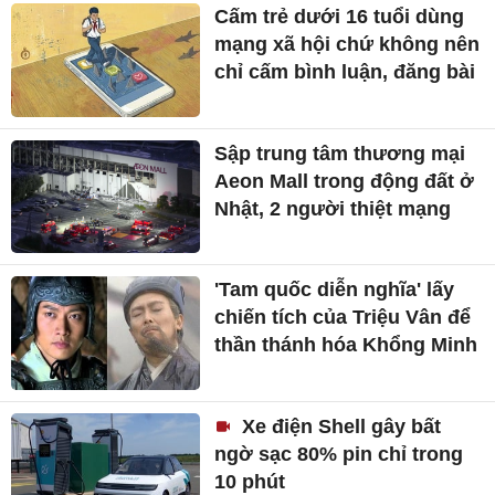
Trái Đất méo mó như củ
khoai tây qua mô hình của
NASA
Sầm Sơn: 'Hộp đêm' giữa
khu dân cư - nỗi ám ảnh từ
những đêm không ngủ
Cấm trẻ dưới 16 tuổi dùng
mạng xã hội chứ không nên
chỉ cấm bình luận, đăng bài
Sập trung tâm thương mại
Aeon Mall trong động đất ở