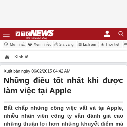
Mới nhất
Xem nhiều
💰 Giá vàng
📅 Lịch âm
☀️ Thời tiết

Kinh tế
Xuất bản ngày 06/02/2015 04:42 AM
Những điều tốt nhất khi được
làm việc tại Apple
Bất chấp những công việc vất vả tại Apple,
nhiều nhân viên công ty vẫn đánh giá cao
những thuận lợi hơn những khuyết điểm mà