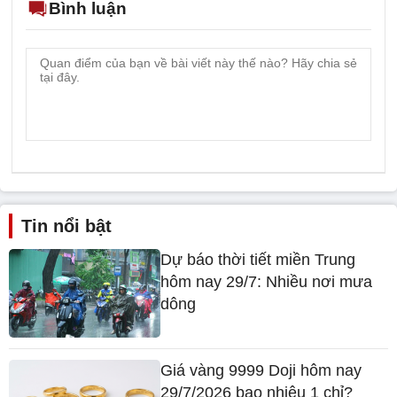
Được tự do
Apple có thể là một công ty có kiểm soát nghiêm ngặt, nhưng hầu hết
các nhân viên nói rằng họ rất tự do trong quá trình làm việc, bởi Apple
cũng đề cao sự độc lập của mỗi nhân viên khi họ cần.
Thùy Linh
Apple
nhân viên
công việc
Bình luận