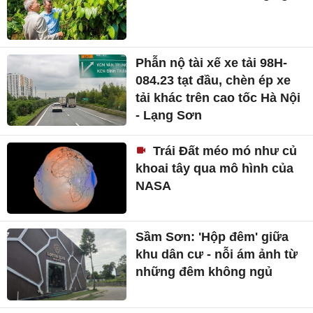
TIN MỚI
Giá tiêu hôm nay 29/7: Lên
cao nhất 142.000 đồng/kg
Phẫn nộ tài xế xe tải 98H-
084.23 tạt đầu, chèn ép xe
tải khác trên cao tốc Hà Nội
- Lạng Sơn