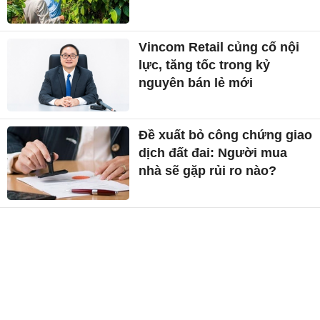
Giá xăng dầu hôm nay 29/7:
Tăng giảm trái chiều
CÙNG CHUYÊN MỤC
Giá tiêu hôm nay 29/7: Lên
cao nhất 142.000 đồng/kg
Vincom Retail củng cố nội
lực, tăng tốc trong kỷ
nguyên bán lẻ mới