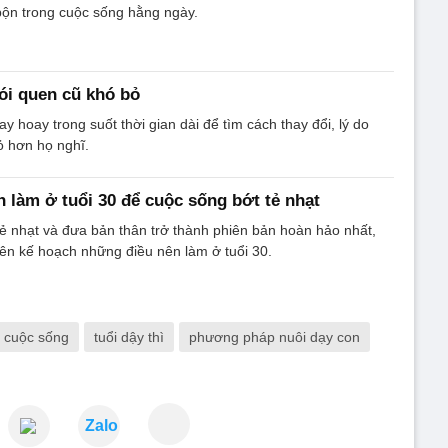
ộn trong cuộc sống hằng ngày.
ói quen cũ khó bỏ
y hoay trong suốt thời gian dài để tìm cách thay đổi, lý do
ỏ hơn họ nghĩ.
 làm ở tuổi 30 để cuộc sống bớt tẻ nhạt
ẻ nhạt và đưa bản thân trở thành phiên bản hoàn hảo nhất,
lên kế hoạch những điều nên làm ở tuổi 30.
c cuộc sống
tuổi dậy thì
phương pháp nuôi dạy con
Zalo