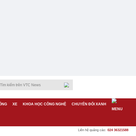
ỐNG
XE
KHOA HỌC CÔNG NGHỆ
CHUYỂN ĐỔI XANH
Liên hệ quảng cáo:
024 36321588