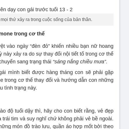
mọi thứ xảy ra trong cuộc sống của bản thân.
rmone trong cơ thể
yệt vào ngày “đèn đỏ” khiến nhiều bạn nữ hoang
 này xảy ra do sự thay đổi nội tiết tố trong cơ thể
 chuyển sang trạng thái
“sáng nắng chiều mưa”.
gái mình biết được hàng tháng con sẽ phải gặp
e trong cơ thể thay đổi và hướng dẫn con những
u tình trạng này.
o độ tuổi dậy thì, hãy cho con biết rằng, vẻ đẹp
trái tim và suy nghĩ chứ không phải vẻ bề ngoài.
hững món đồ trào lưu, quần áo hợp mốt bởi theo