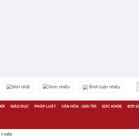
Mới nhất
Xem nhiều
Bình luận nhiều
IỚI
GIÁO DỤC
PHÁP LUẬT
VĂN HÓA - GIẢI TRÍ
SỨC KHỎE
ĐỜI S
Ý KIẾN