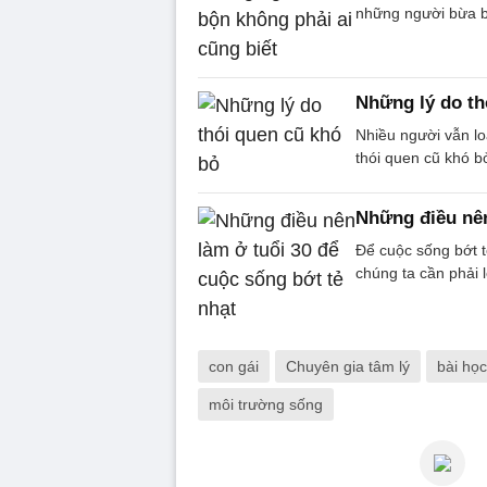
những người bừa b
Những lý do th
Nhiều người vẫn loa
thói quen cũ khó b
Những điều nên
Để cuộc sống bớt t
chúng ta cần phải 
con gái
Chuyên gia tâm lý
bài họ
môi trường sống