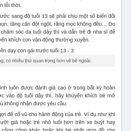
 lỗi thời.
bước sang độ tuổi 13 sẽ phải chịu một số biến đổi
mụn, tăng cân đột ngột, răng mọc không đều… Do
hăm sóc da tuổi dậy thì và dẫn trẻ đi nha sĩ để
uyến khích con vận động thường xuyên.
g, có nhiều thứ quan trọng hơn vẻ bề ngoài.
ình luôn được đánh giá cao ở trong bất kỳ hoàn
c vào độ tuổi dậy thì, hãy khuyến khích bé mở
dù không nhận được yêu cầu.
ợi để cổ vũ cho hành động của trẻ. Ví dụ như khi
ời già hoặc trẻ nhỏ tuổi hơn trên xe buýt hay
công cộng khác hoặc khi bé nhặt giúp đồ cho