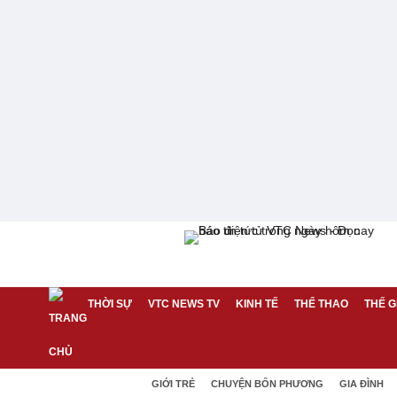
THỜI SỰ
VTC NEWS TV
KINH TẾ
THỂ THAO
THẾ G
GIỚI TRẺ
CHUYỆN BỐN PHƯƠNG
GIA ĐÌNH