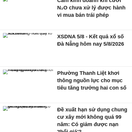
Cấm kinh doanh khí cười
N₂O chưa xử lý được hành
vi mua bán trái phép
XSDNA 5/8 - Kết quả xổ số
Đà Nẵng hôm nay 5/8/2026
Phường Thanh Liệt khơi
thông nguồn lực cho mục
tiêu tăng trưởng hai con số
Đề xuất hạn sử dụng chung
cư xây mới không quá 99
năm: Có giảm được nạn
'thổi giá'?