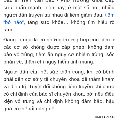
Bác sĩ Trần Văn Bắc - Phó Trưởng khoa Cấp
cứu nhấn mạnh, hiện nay, ở một số nơi, nhiều
người dân truyền tai nhau đi tiêm giảm đau,
tiêm
“bổ não”
, tăng sức khỏe… không tìm hiểu rõ
ràng.
Đáng lo ngại là có những trường hợp còn tiêm ở
các cơ sở không được cấp phép, không đảm
bảo vô trùng, tiềm ẩn nguy cơ nhiễm trùng, sốc
phản vệ, thậm chí nguy hiểm tính mạng.
Người dân cần hết sức thận trọng, khi có bệnh
phải đến cơ sở y tế chuyên khoa để thăm khám
và điều trị. Tuyệt đối không tiêm truyền khi chưa
có chỉ định của bác sĩ chuyên khoa, bởi nếu điều
kiện vô trùng và chỉ định không đảm bảo, hậu
quả có thể rất nặng nề.
NHƯ LOAN