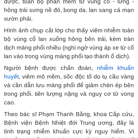
được, toàn bộ phần mềm từ vùng cổ - lưng -
hông trái sưng nề đỏ, bong da, lan sang cả mạn
sườn phải.
Hình ảnh chụp cắt lớp cho thấy viêm nhiễm toàn
bộ vùng cổ lan xuống hông bên trái, kèm tràn
dịch màng phổi nhiều (nghi ngờ vùng áp xe từ cổ
lan vào trong vùng màng phổi tạo thành ổ dịch).
Người bệnh được chẩn đoán,
nhiễm khuẩn
huyết
, viêm mô mềm, sốc độc tố do tụ cầu vàng
và cần dẫn lưu màng phổi để giảm chèn ép bên
trong phổi, tiên lượng nặng và nguy cơ tử vong
cao.
Theo bác sĩ Phạm Thanh Bằng, khoa Cấp cứu,
Bệnh viện Bệnh Nhiệt đới Trung ương, đây là
tình trạng nhiễm khuẩn cực kỳ nguy hiểm. Vi