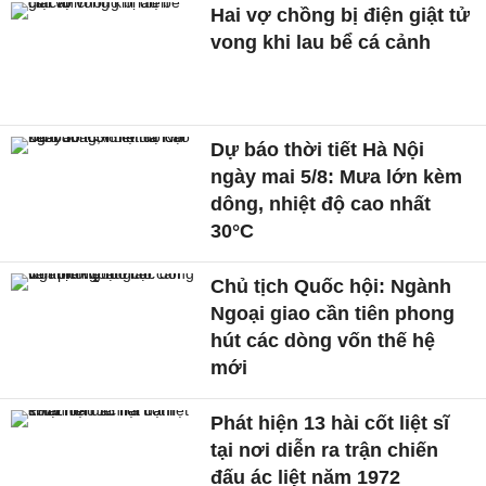
Hai vợ chồng bị điện giật tử
vong khi lau bể cá cảnh
Dự báo thời tiết Hà Nội
ngày mai 5/8: Mưa lớn kèm
dông, nhiệt độ cao nhất
30°C
Chủ tịch Quốc hội: Ngành
Ngoại giao cần tiên phong
hút các dòng vốn thế hệ
mới
Phát hiện 13 hài cốt liệt sĩ
tại nơi diễn ra trận chiến
đấu ác liệt năm 1972