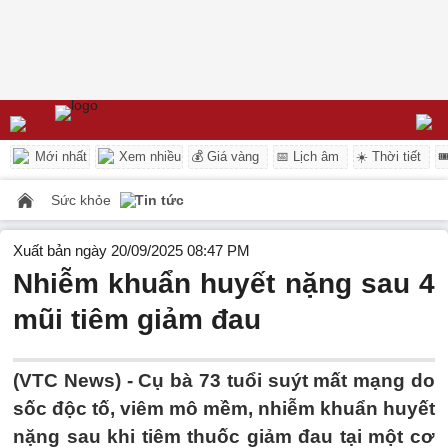
Mới nhất
Xem nhiều
💰 Giá vàng
📅 Lịch âm
☀️ Thời tiết

Sức khỏe
Tin tức
Xuất bản ngày 20/09/2025 08:47 PM
Nhiễm khuẩn huyết nặng sau 4
mũi tiêm giảm đau
(VTC News) -
Cụ bà 73 tuổi suýt mất mạng do
sốc độc tố, viêm mô mềm, nhiễm khuẩn huyết
nặng sau khi tiêm thuốc giảm đau tại một cơ