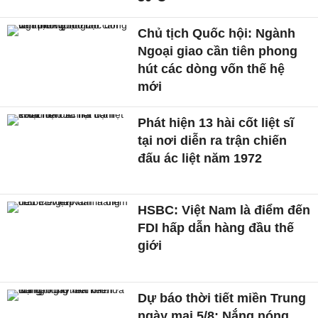
Chủ tịch Quốc hội: Ngành
Ngoại giao cần tiên phong
hút các dòng vốn thế hệ
mới
Phát hiện 13 hài cốt liệt sĩ
tại nơi diễn ra trận chiến
đấu ác liệt năm 1972
HSBC: Việt Nam là điểm đến
FDI hấp dẫn hàng đầu thế
giới
Dự báo thời tiết miền Trung
ngày mai 5/8: Nắng nóng