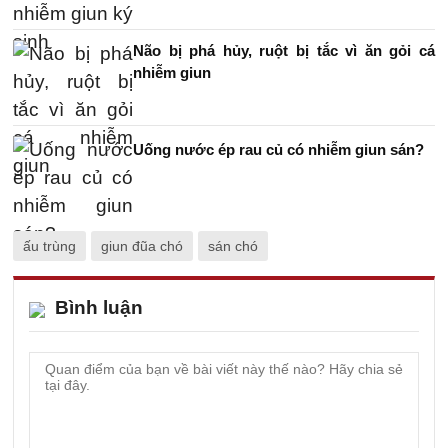
Não bị phá hủy, ruột bị tắc vì ăn gỏi cá
nhiễm giun
Uống nước ép rau củ có nhiễm giun sán?
ấu trùng
giun đũa chó
sán chó
Bình luận