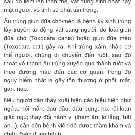
sau đó liếm lên thân thể, vật dụng sinh hoạt hay
mặt người, vô tình sẽ phát tán trứng.
Ấu trùng giun đũa chó/mèo là bệnh ký sinh trùng
lây truyền từ động vật sang người, do loài giun
đũa chó (Toxocara canis) hoặc giun đũa mèo
(Toxocara cati) gây ra. Khi trứng xâm nhập cơ
thể người, chúng di chuyển đến ruột, sau đó
thoát vỏ thành ấu trùng xuyên qua thành ruột và
theo đường máu đến các cơ quan, trong đó
nguy hiểm nhất là gây tổn thương ở phổi, mắt,
gan, não.
Nếu người dân thấy xuất hiện các biểu hiện như
ngứa, nổi mẩn; đau đầu; đau bụng; ho; rối loạn
giấc ngủ; thay đổi hành vi (thèm ăn, lo lắng, bất
an...), cần đến bệnh viện để được thăm khám và
chẩn đoán đúng bệnh.