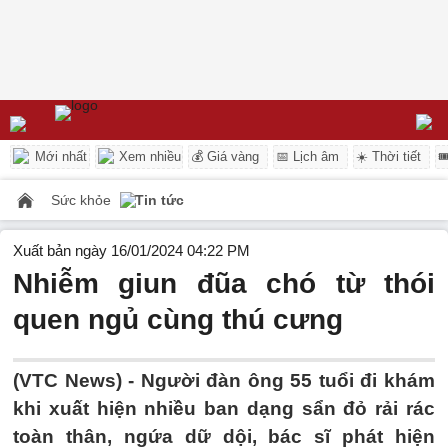
Mới nhất
Xem nhiều
💰 Giá vàng
📅 Lịch âm
☀️ Thời tiết

Sức khỏe
Tin tức
Xuất bản ngày 16/01/2024 04:22 PM
Nhiễm giun đũa chó từ thói
quen ngủ cùng thú cưng
(VTC News) -
Người đàn ông 55 tuổi đi khám
khi xuất hiện nhiều ban dạng sẩn đỏ rải rác
toàn thân, ngứa dữ dội, bác sĩ phát hiện