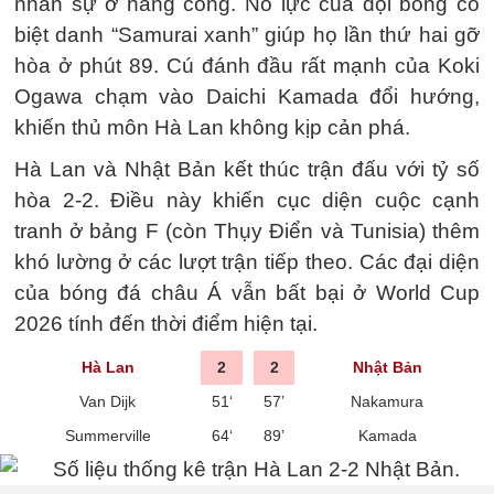
nhân sự ở hàng công. Nỗ lực của đội bóng có
biệt danh “Samurai xanh” giúp họ lần thứ hai gỡ
hòa ở phút 89. Cú đánh đầu rất mạnh của Koki
Ogawa chạm vào Daichi Kamada đổi hướng,
khiến thủ môn Hà Lan không kịp cản phá.
Hà Lan và Nhật Bản kết thúc trận đấu với tỷ số
hòa 2-2. Điều này khiến cục diện cuộc cạnh
tranh ở bảng F (còn Thụy Điển và Tunisia) thêm
khó lường ở các lượt trận tiếp theo. Các đại diện
của bóng đá châu Á vẫn bất bại ở World Cup
2026 tính đến thời điểm hiện tại.
Hà Lan
2
2
Nhật Bản
Van Dijk
51‘
57’
Nakamura
Summerville
64‘
89’
Kamada