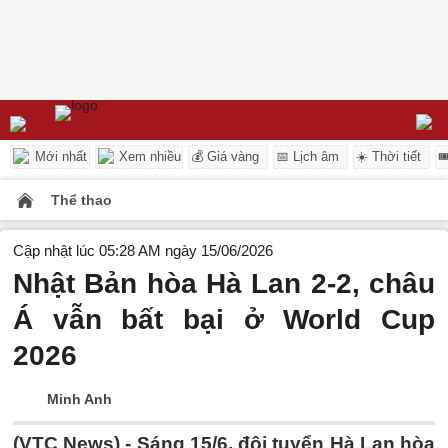
Mới nhất
Xem nhiều
💰 Giá vàng
📅 Lịch âm
☀️ Thời tiết

Thể thao
Cập nhật lúc 05:28 AM ngày 15/06/2026
Nhật Bản hòa Hà Lan 2-2, châu
Á vẫn bất bại ở World Cup
2026
Minh Anh
(VTC News) -
Sáng 15/6, đội tuyển Hà Lan hòa