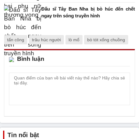
Đấu sĩ Tây Ban Nha bị bò húc đến chết
ngay trên sóng truyền hình
tấn công
trâu húc người
lò mổ
bò tót xổng chuồng
Bình luận
Tin nổi bật