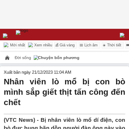
Mới nhất
Xem nhiều
💰 Giá vàng
📅 Lịch âm
☀️ Thời tiết

Đời sống
Chuyện bốn phương
Xuất bản ngày 21/12/2023 11:04 AM
Nhân viên lò mổ bị con bò
mình sắp giết thịt tấn công đến
chết
(VTC News) -
Bị nhân viên lò mổ dí điện, con
bò đực hung hãn dồn người đàn ông này vào