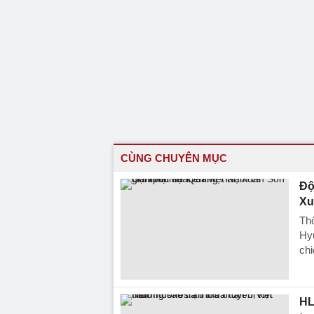
CÙNG CHUYÊN MỤC
Độ
Xu
Th
Hyu
ch
HL