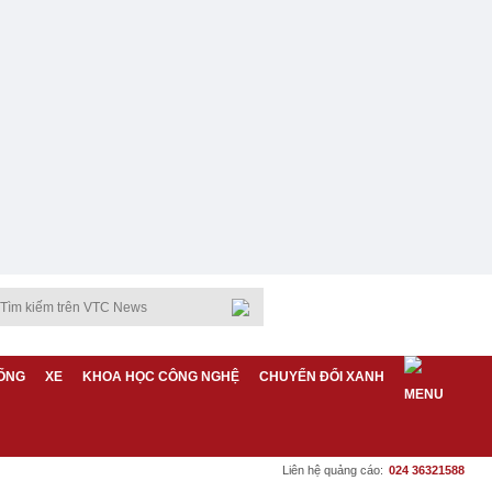
ỐNG
XE
KHOA HỌC CÔNG NGHỆ
CHUYỂN ĐỔI XANH
Liên hệ quảng cáo:
024 36321588