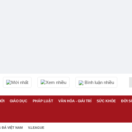
Mới nhất
Xem nhiều
Bình luận nhiều
IỚI
GIÁO DỤC
PHÁP LUẬT
VĂN HÓA - GIẢI TRÍ
SỨC KHỎE
ĐỜI S
 ĐÁ VIỆT NAM
V.LEAGUE