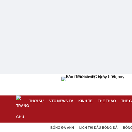
THỜI SỰ
VTC NEWS TV
KINH TẾ
THỂ THAO
THẾ G
BÓNG ĐÁ ANH
LỊCH THI ĐẤU BÓNG ĐÁ
BÓNG