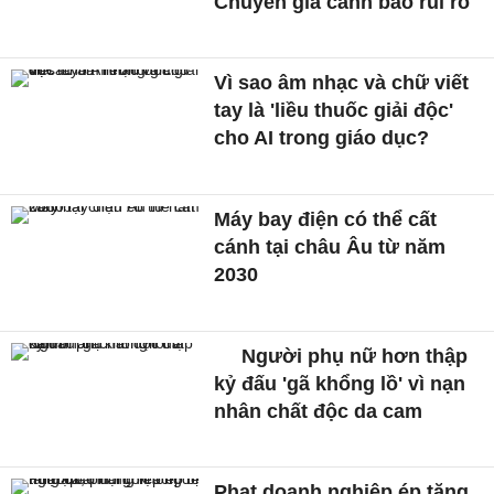
Chuyên gia cảnh báo rủi ro
Vì sao âm nhạc và chữ viết
tay là 'liều thuốc giải độc'
cho AI trong giáo dục?
Máy bay điện có thể cất
cánh tại châu Âu từ năm
2030
Người phụ nữ hơn thập
kỷ đấu 'gã khổng lồ' vì nạn
nhân chất độc da cam
Phạt doanh nghiệp ép tăng