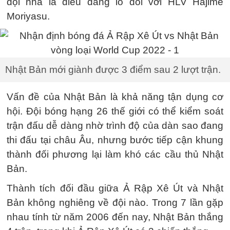
đội nhà là điều đáng lo đối với HLV Hajime
Moriyasu.
Nhật Bản mới giành được 3 điểm sau 2 lượt trận.
Vấn đề của Nhật Bản là khả năng tận dụng cơ
hội. Đội bóng hạng 26 thế giới có thể kiểm soát
trận đấu dễ dàng nhờ trình độ của dàn sao đang
thi đấu tại châu Âu, nhưng bước tiếp cận khung
thành đối phương lại làm khó các cầu thủ Nhật
Bản.
Thành tích đối đầu giữa Ả Rập Xê Út và Nhật
Bản không nghiêng về đội nào. Trong 7 lần gặp
nhau tính từ năm 2006 đến nay, Nhật Bản thắng