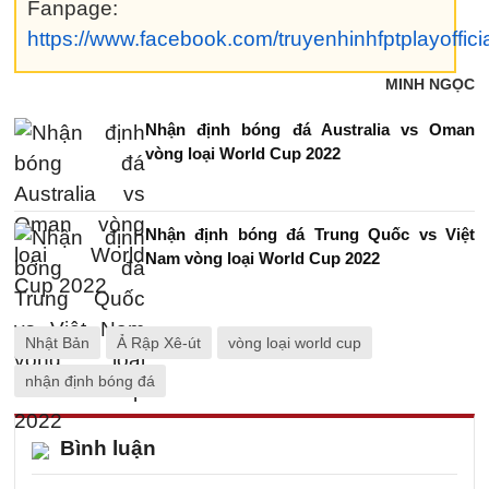
Fanpage:
https://www.facebook.com/truyenhinhfptplayoffici
MINH NGỌC
Nhận định bóng đá Australia vs Oman
vòng loại World Cup 2022
Nhận định bóng đá Trung Quốc vs Việt
Nam vòng loại World Cup 2022
Nhật Bản
Ả Rập Xê-út
vòng loại world cup
nhận định bóng đá
Bình luận