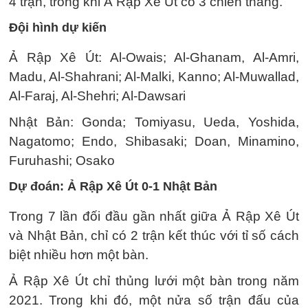
4 trận, trong khi Ả Rập Xê Út có 3 chiến thắng.
Đội hình dự kiến
Ả Rập Xê Út: Al-Owais; Al-Ghanam, Al-Amri,
Madu, Al-Shahrani; Al-Malki, Kanno; Al-Muwallad,
Al-Faraj, Al-Shehri; Al-Dawsari
Nhật Bản: Gonda; Tomiyasu, Ueda, Yoshida,
Nagatomo; Endo, Shibasaki; Doan, Minamino,
Furuhashi; Osako
Dự đoán: Ả Rập Xê Út 0-1 Nhật Bản
Trong 7 lần đối đầu gần nhất giữa Ả Rập Xê Út
và Nhật Bản, chỉ có 2 trận kết thúc với tỉ số cách
biệt nhiều hơn một bàn.
Ả Rập Xê Út chỉ thủng lưới một bàn trong năm
2021. Trong khi đó, một nửa số trận đấu của