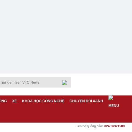
ỐNG
XE
KHOA HỌC CÔNG NGHỆ
CHUYỂN ĐỔI XANH
Liên hệ quảng cáo:
024 36321588