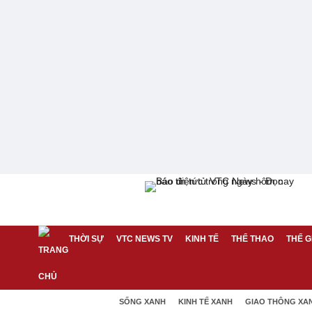
THỜI SỰ
VTC NEWS TV
KINH TẾ
THỂ THAO
THẾ G
SỐNG XANH
KINH TẾ XANH
GIAO THÔNG XA