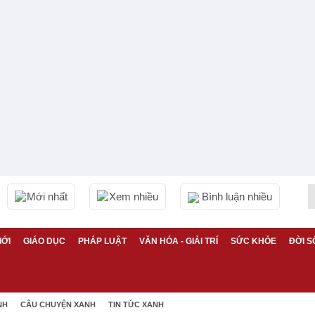
Mới nhất
Xem nhiều
Bình luận nhiều
IỚI
GIÁO DỤC
PHÁP LUẬT
VĂN HÓA - GIẢI TRÍ
SỨC KHỎE
ĐỜI S
NH
CÂU CHUYỆN XANH
TIN TỨC XANH