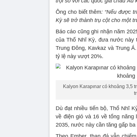
trội so với các quốc gia châu Âu 
Ông cho biết thêm
: “Nếu được tr
Kỳ sẽ trở thành trụ cột cho một 
Báo cáo cũng ghi nhận năm 2025,
của Thổ Nhĩ Kỳ, đưa nước này t
Trung Đông, Kavkaz và Trung Á. 
tỷ lệ này vượt 20%.
Kalyon Karapınar có khoảng 3,5 tri
t
Dù đạt nhiều tiến bộ, Thổ Nhĩ 
về điện gió và 16 về tổng năng
2035, nước này cần tăng gấp ba c
Theo Ember, than đá vẫn chiếm