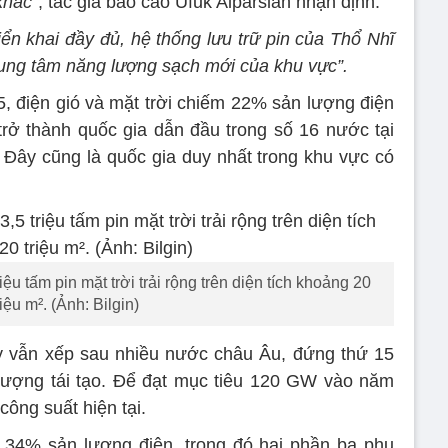
khác”
, tác giả báo cáo Ufuk Alparslan nhận định.
iển khai đầy đủ, hệ thống lưu trữ pin của Thổ Nhĩ
trung tâm năng lượng sạch mới của khu vực”.
 điện gió và mặt trời chiếm 22% sản lượng điện
rở thành quốc gia dẫn đầu trong số 16 nước tại
Đây cũng là quốc gia duy nhất trong khu vực có
ệu tấm pin mặt trời trải rộng trên diện tích khoảng 20
riệu m². (Ảnh: Bilgin)
Kỳ vẫn xếp sau nhiều nước châu Âu, đứng thứ 15
 lượng tái tạo. Để đạt mục tiêu 120 GW vào năm
ông suất hiện tại.
 34% sản lượng điện, trong đó hai phần ba phụ