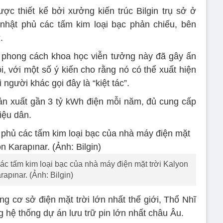
ợc thiết kể bởi xưởng kiến trúc Bilgin trụ sở ở
 nhật phủ các tấm kim loại bạc phản chiếu, bên
.
phong cách khoa học viễn tưởng này đã gây ấn
 với một số ý kiến cho rằng nó có thể xuất hiện
người khác gọi đây là “kiệt tác”.
n xuất gần 3 tỷ kWh điện mỗi năm, đủ cung cấp
iệu dân.
ác tấm kim loại bạc của nhà máy điện mặt trời Kalyon
rapınar. (Ảnh: Bilgin)
g cơ sở điện mặt trời lớn nhất thế giới, Thổ Nhĩ
g hệ thống dự án lưu trữ pin lớn nhất châu Âu.