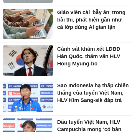
Giáo viên cài 'bẫy ẩn' trong
bài thi, phát hiện gần như
cả lớp dùng AI gian lận
Cảnh sát khám xét LĐBĐ
Hàn Quốc, thẩm vấn HLV
Hong Myung-bo
Sao Indonesia hạ thấp chiến
thắng của tuyển Việt Nam,
HLV Kim Sang-sik đáp trả
Đấu tuyển Việt Nam, HLV
Campuchia mong 'có bàn