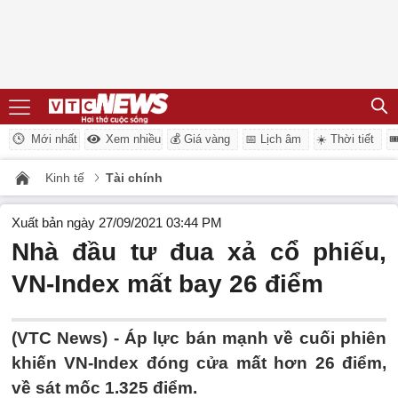
Mới nhất
Xem nhiều
💰 Giá vàng
📅 Lịch âm
☀️ Thời tiết

Kinh tế
Tài chính
Xuất bản ngày 27/09/2021 03:44 PM
Nhà đầu tư đua xả cổ phiếu,
VN-Index mất bay 26 điểm
(VTC News) -
Áp lực bán mạnh về cuối phiên
khiến VN-Index đóng cửa mất hơn 26 điểm,
về sát mốc 1.325 điểm.