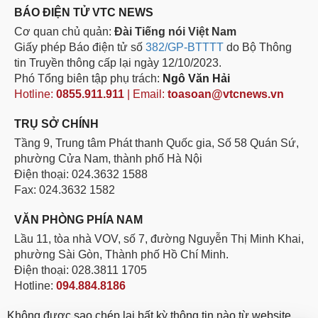
BÁO ĐIỆN TỬ VTC NEWS
Cơ quan chủ quản:
Đài Tiếng nói Việt Nam
Giấy phép Báo điện tử số
382/GP-BTTTT
do Bộ Thông
tin Truyền thông cấp lại ngày 12/10/2023.
Phó Tổng biên tập phụ trách:
Ngô Văn Hải
Hotline:
0855.911.911
| Email:
toasoan@vtcnews.vn
TRỤ SỞ CHÍNH
Tầng 9, Trung tâm Phát thanh Quốc gia, Số 58 Quán Sứ,
phường Cửa Nam, thành phố Hà Nội
Điện thoại: 024.3632 1588
Fax: 024.3632 1582
VĂN PHÒNG PHÍA NAM
Lầu 11, tòa nhà VOV, số 7, đường Nguyễn Thị Minh Khai,
phường Sài Gòn, Thành phố Hồ Chí Minh.
Điện thoại: 028.3811 1705
Hotline:
094.884.8186
Không được sao chép lại bất kỳ thông tin nào từ website