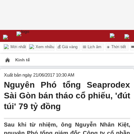
Mới nhất
Xem nhiều
💰 Giá vàng
📅 Lịch âm
☀️ Thời tiết

Kinh tế
Xuất bản ngày 21/06/2017 10:30 AM
Nguyên Phó tổng Seaprodex
Sài Gòn bán tháo cổ phiếu, 'đút
túi' 79 tỷ đồng
Sau khi từ nhiệm, ông Nguyễn Nhân Kiệt,
nguyên Phó tổng giám đốc Công ty cổ phần