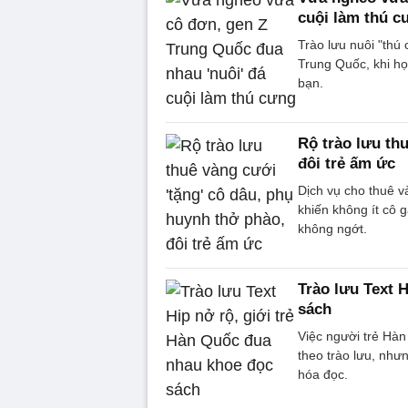
cuội làm thú c
Trào lưu nuôi "thú 
Trung Quốc, khi h
bạn.
Rộ trào lưu th
đôi trẻ ấm ức
Dịch vụ cho thuê 
khiến không ít cô 
không ngớt.
Trào lưu Text 
sách
Việc người trẻ Hà
theo trào lưu, như
hóa đọc.