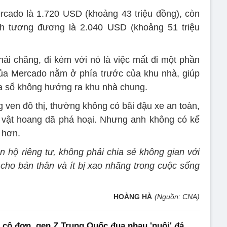
rcado là 1.720 USD (khoảng 43 triệu đồng), còn
ích tương đương là 2.040 USD (khoảng 51 triệu
hải chăng, đi kèm với nó là việc mất đi một phần
của Mercado nằm ở phía trước của khu nhà, giúp
cửa sổ không hướng ra khu nhà chung.
ven đô thị, thường không có bãi đậu xe an toàn,
g vật hoang dã phá hoại. Nhưng anh không có kế
 hơn.
n hộ riêng tư, không phải chia sẻ không gian với
n cho bản thân và ít bị xao nhãng trong cuộc sống
HOÀNG HÀ
(Nguồn: CNA)
cô đơn, gen Z Trung Quốc đua nhau 'nuôi' đá