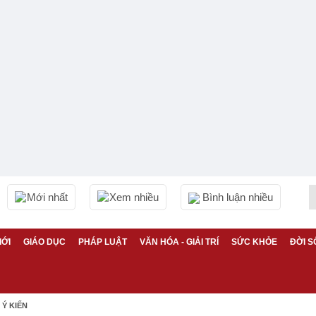
Mới nhất
Xem nhiều
Bình luận nhiều
IỚI
GIÁO DỤC
PHÁP LUẬT
VĂN HÓA - GIẢI TRÍ
SỨC KHỎE
ĐỜI S
Ý KIẾN