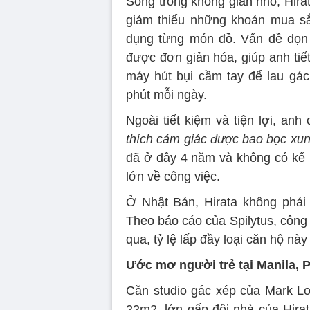
Sống trong không gian nhỏ, Hir
giảm thiểu những khoản mua sắ
dụng từng món đồ. Vấn đề dọn 
được đơn giản hóa, giúp anh tiế
máy hút bụi cầm tay để lau gá
phút mỗi ngày.
Ngoài tiết kiệm và tiện lợi, an
thích cảm giác được bao bọc xu
đã ở đây 4 năm và không có kế h
lớn về công việc.
Ở Nhật Bản, Hirata không phải 
Theo báo cáo của Spilytus, công 
qua, tỷ lệ lấp đầy loại căn hộ nà
Ước mơ người trẻ tại Manila, P
Căn studio gác xép của Mark Lor
22m2, lớn gấp đôi nhà của Hirat