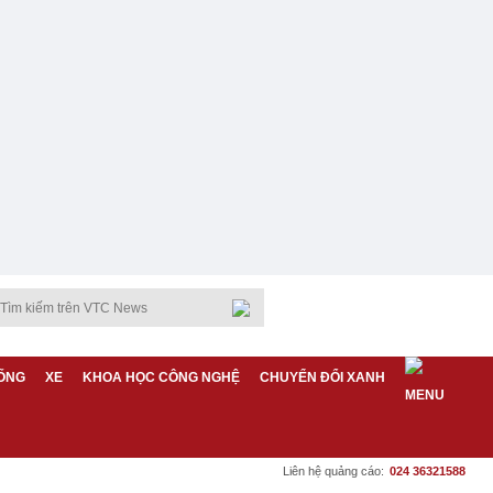
ỐNG
XE
KHOA HỌC CÔNG NGHỆ
CHUYỂN ĐỔI XANH
Liên hệ quảng cáo:
024 36321588