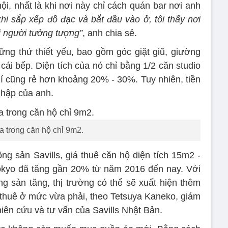
ội, nhất là khi nơi này chỉ cách quán bar nơi anh
hi sắp xếp đồ đạc và bắt đầu vào ở, tôi thấy nơi
 người tưởng tượng”
, anh chia sẻ.
ng thứ thiết yếu, bao gồm góc giặt giũ, giường
ái bếp. Diện tích của nó chỉ bằng 1/2 căn studio
í cũng rẻ hơn khoảng 20% - 30%. Tuy nhiên, tiền
nhập của anh.
ta trong căn hộ chỉ 9m2.
ng sản Savills, giá thuê căn hộ diện tích 15m2 -
okyo đã tăng gần 20% từ năm 2016 đến nay. Với
ng sản tăng, thị trường có thể sẽ xuất hiện thêm
 thuê ở mức vừa phải, theo Tetsuya Kaneko, giám
iên cứu và tư vấn của Savills Nhật Bản.