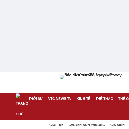
THỜI SỰ
VTC NEWS TV
KINH TẾ
THỂ THAO
THẾ G
GIỚI TRẺ
CHUYỆN BỐN PHƯƠNG
GIA ĐÌNH