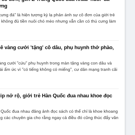
ưng
cưng đá" là hiện tượng kỳ lạ phản ánh sự cô đơn của giới trẻ
ọ không đủ tiền nuôi chó mèo nhưng vẫn cần có thú cưng làm
uê vàng cưới 'tặng' cô dâu, phụ huynh thở phào,
vàng cưới "cứu" phụ huynh trong màn tặng vàng con dâu và
gái ấm ức vì "có tiếng không có miếng", cư dân mạng tranh cãi
Hip nở rộ, giới trẻ Hàn Quốc đua nhau khoe đọc
n Quốc đua nhau đăng ảnh đọc sách có thể chỉ là khoe khoang
ng các chuyên gia cho rằng ngay cả điều đó cũng thúc đẩy văn