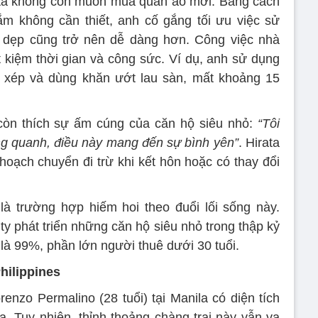
ata không còn muốn mua quần áo mới. Bằng cách
m không cần thiết, anh cố gắng tối ưu việc sử
dẹp cũng trở nên dễ dàng hơn. Công việc nhà
t kiệm thời gian và công sức. Ví dụ, anh sử dụng
c xép và dùng khăn ướt lau sàn, mất khoảng 15
h còn thích sự ấm cúng của căn hộ siêu nhỏ:
“Tôi
ng quanh, điều này mang đến sự bình yên”
. Hirata
oạch chuyển đi trừ khi kết hôn hoặc có thay đổi
là trường hợp hiếm hoi theo đuổi lối sống này.
ty phát triển những căn hộ siêu nhỏ trong thập kỷ
y là 99%, phần lớn người thuê dưới 30 tuổi.
hilippines
enzo Permalino (28 tuổi) tại Manila có diện tích
a. Tuy nhiên, thỉnh thoảng chàng trai này vẫn va