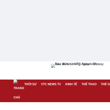
THỜI SỰ
VTC NEWS TV
KINH TẾ
THỂ THAO
THẾ G