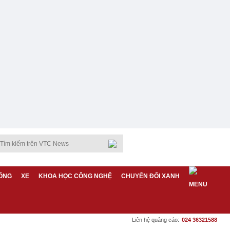
ỐNG
XE
KHOA HỌC CÔNG NGHỆ
CHUYỂN ĐỔI XANH
Liên hệ quảng cáo:
024 36321588