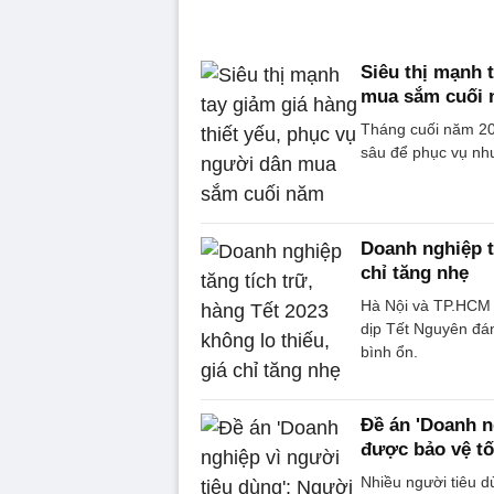
Siêu thị mạnh 
mua sắm cuối
Tháng cuối năm 202
sâu để phục vụ nh
Doanh nghiệp tă
chỉ tăng nhẹ
Hà Nội và TP.HCM 
dịp Tết Nguyên đán 
bình ổn.
Đề án 'Doanh ng
được bảo vệ t
Nhiều người tiêu d