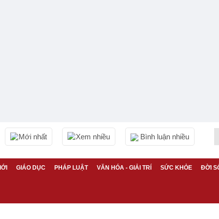
Mới nhất
Xem nhiều
Bình luận nhiều
IỚI
GIÁO DỤC
PHÁP LUẬT
VĂN HÓA - GIẢI TRÍ
SỨC KHỎE
ĐỜI S