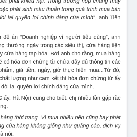
, bết phải khiếu nại. Trong trường hợp chẳng may
ặc phát sinh mâu thuẫn trong quá trình mua bán
 đòi lại quyền lợi chính đáng của mình
”, anh Tiến
ến đê án “Doanh nghiệp vì người tiêu dùng”, anh
 thường ngày trong các siêu thị, cửa hàng tiện
ay cửa hàng tạp hóa. Bởi anh cho rằng, mua hàng
 sẽ có hóa đơn chứng từ chứa đầy đủ thông tin các
m, giá tiền, ngày, giờ thực hiện mua...Từ đó,
g chất lượng như cam kết thì hóa đơn chứng từ ấy
 đòi lại quyền lợi chính đáng của mình.
, Hà Nội) cũng cho biết, chị nhiều lần gặp rắc
ang.
 hàng thời trang. Vì mua nhiều nên cũng hay phát
̣ng của hàng không giống như quảng cáo, dịch vụ
à nói.