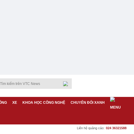
ỐNG
XE
KHOA HỌC CÔNG NGHỆ
CHUYỂN ĐỔI XANH
Liên hệ quảng cáo:
024 36321588