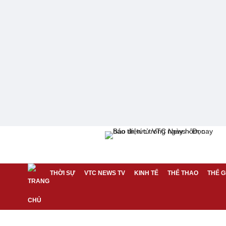
THỜI SỰ
VTC NEWS TV
KINH TẾ
THỂ THAO
THẾ G