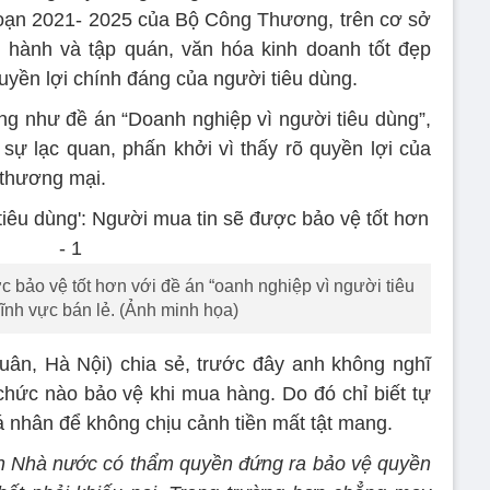
 đoạn 2021- 2025 của Bộ Công Thương, trên cơ sở
n hành và tập quán, văn hóa kinh doanh tốt đẹp
yền lợi chính đáng của người tiêu dùng.
cũng như đề án “Doanh nghiệp vì người tiêu dùng”,
 sự lạc quan, phấn khởi vì thấy rõ quyền lợi của
 thương mại.
ợc bảo vệ tốt hơn với đề án “oanh nghiệp vì người tiêu
ĩnh vực bán lẻ. (Ảnh minh họa)
ân, Hà Nội) chia sẻ, trước đây anh không nghĩ
ức nào bảo vệ khi mua hàng. Do đó chỉ biết tự
 nhân để không chịu cảnh tiền mất tật mang.
quan Nhà nước có thẩm quyền đứng ra bảo vệ quyền