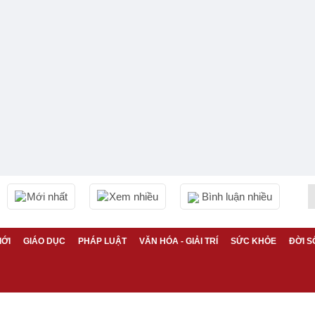
Mới nhất
Xem nhiều
Bình luận nhiều
IỚI
GIÁO DỤC
PHÁP LUẬT
VĂN HÓA - GIẢI TRÍ
SỨC KHỎE
ĐỜI S