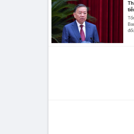
Th
ti
Tổn
Ban
đổi