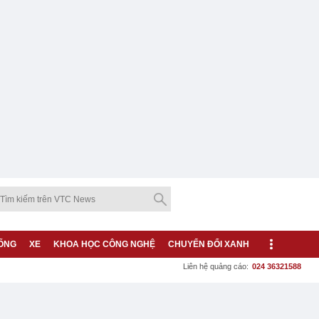
ỐNG
XE
KHOA HỌC CÔNG NGHỆ
CHUYỂN ĐỔI XANH
Liên hệ quảng cáo:
024 36321588