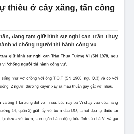
ự thiêu ở cây xăng, tấn công
ận, đang tạm giữ hình sự nghi can Trần Thuỵ
 hành vi chống người thi hành công vụ
tạm giữ hình sự nghi can Trần Thuỵ Tường Vi (SN 1978, ngụ
h vi ‘chống người thi hành công vụ’.
ng sống như vợ chồng với ông T.Q.T (SN 1966, ngụ Q.3) và có với
 sống, 2 người thường xuyên xảy ra mâu thuẫn gay gắt với nhau.
i và ông T lại xung đột với nhau. Lúc này bà Vi chạy vào cửa hàng
ờng 14, quận 3) giật lấy vòi bơm dầu DO, la hét dọa tự thiêu tại
 lại được vòi bơm, can ngăn hành động liều lĩnh của bà Vi và gọi