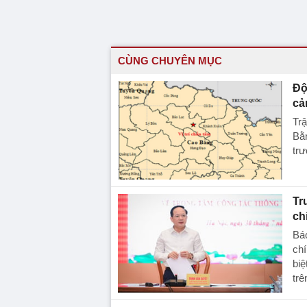
CÙNG CHUYÊN MỤC
Độ
cả
Trậ
Bằn
trư
Tr
ch
Báo
chí
biệ
trê