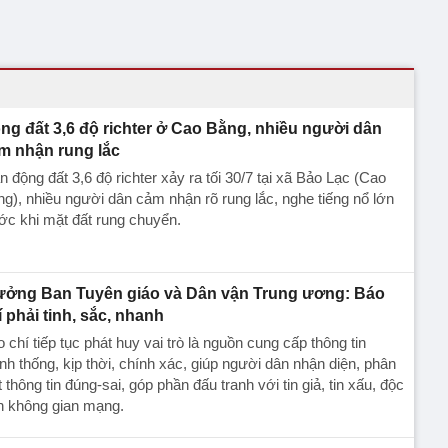
ng đất 3,6 độ richter ở Cao Bằng, nhiều người dân
m nhận rung lắc
n động đất 3,6 độ richter xảy ra tối 30/7 tại xã Bảo Lạc (Cao
g), nhiều người dân cảm nhận rõ rung lắc, nghe tiếng nổ lớn
ớc khi mặt đất rung chuyển.
ưởng Ban Tuyên giáo và Dân vận Trung ương: Báo
í phải tinh, sắc, nhanh
 chí tiếp tục phát huy vai trò là nguồn cung cấp thông tin
nh thống, kịp thời, chính xác, giúp người dân nhận diện, phân
t thông tin đúng-sai, góp phần đấu tranh với tin giả, tin xấu, độc
n không gian mạng.