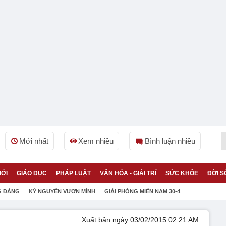
Mới nhất
Xem nhiều
Bình luận nhiều
IỚI
GIÁO DỤC
PHÁP LUẬT
VĂN HÓA - GIẢI TRÍ
SỨC KHỎE
ĐỜI S
G ĐẢNG
KỶ NGUYÊN VƯƠN MÌNH
GIẢI PHÓNG MIỀN NAM 30-4
Xuất bản ngày 03/02/2015 02:21 AM