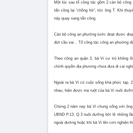
Một lúc sau tổ công tác gồm 2 cán bộ công
tấn công lại “chồng hờ”, tức ông T. Khi thu
này quay sang tấn công.
Cán bộ công an phường tước đoạt được đoạn g
đứt cầu vai... Tổ công tác công an phường đ
Theo công an quận 3, bà Vi cư trú không ổ
chính quyền địa phương chưa đưa đi cai nghi
Ngoài ra bà Vi có cuộc sống khá phức tạp. 2
nhau, hiện được mẹ ruột của bà Vi nuôi dưỡn
Chừng 2 năm nay bà Vi chung sống với ông T
UBND P.13, Q.3 nuôi dưỡng bởi lẽ những lần 
ngoài đường hoặc khi bà Vi lên cơn nghiện th