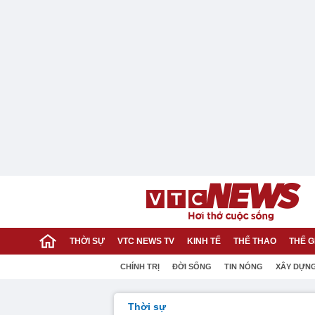
THỜI SỰ
VTC NEWS TV
KINH TẾ
THỂ THAO
THẾ G
CHÍNH TRỊ
ĐỜI SỐNG
TIN NÓNG
XÂY DỰN
Thời sự