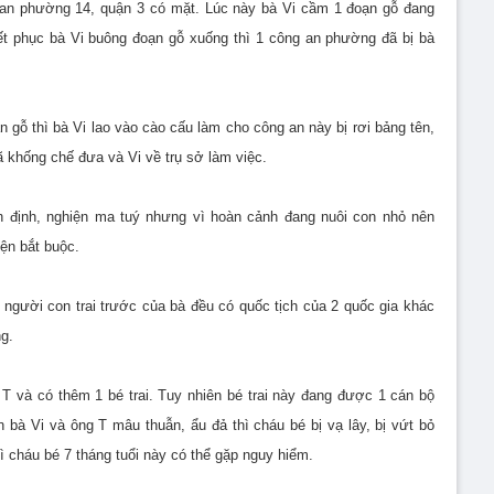
 an phường 14, quận 3 có mặt. Lúc này bà Vi cầm 1 đoạn gỗ đang
yết phục bà Vi buông đoạn gỗ xuống thì 1 công an phường đã bị bà
ỗ thì bà Vi lao vào cào cấu làm cho công an này bị rơi bảng tên,
ã khống chế đưa và Vi về trụ sở làm việc.
n định, nghiện ma tuý nhưng vì hoàn cảnh đang nuôi con nhỏ nên
ện bắt buộc.
 người con trai trước của bà đều có quốc tịch của 2 quốc gia khác
g.
 và có thêm 1 bé trai. Tuy nhiên bé trai này đang được 1 cán bộ
bà Vi và ông T mâu thuẫn, ẩu đả thì cháu bé bị vạ lây, bị vứt bỏ
ì cháu bé 7 tháng tuổi này có thể gặp nguy hiểm.