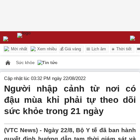
Mới nhất
Xem nhiều
💰 Giá vàng
📅 Lịch âm
☀️ Thời tiết

Sức khỏe
Tin tức
Cập nhật lúc 03:32 PM ngày 22/08/2022
Người nhập cảnh từ nơi có
đậu mùa khỉ phải tự theo dõi
sức khỏe trong 21 ngày
(VTC News) -
Ngày 22/8, Bộ Y tế đã ban hành
quyết định hướng dẫn tạm thời giám sát và