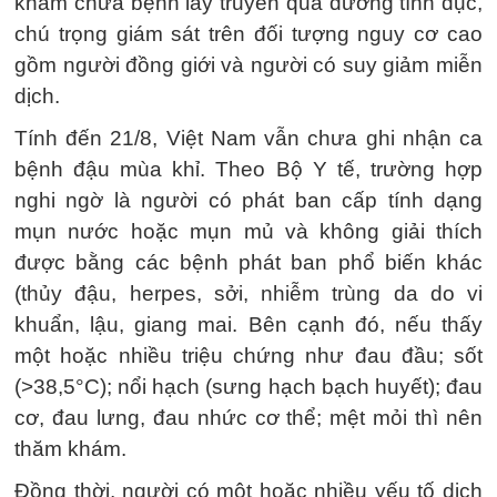
khám chữa bệnh lây truyền qua đường tình dục,
chú trọng giám sát trên đối tượng nguy cơ cao
gồm người đồng giới và người có suy giảm miễn
dịch.
Tính đến 21/8, Việt Nam vẫn chưa ghi nhận ca
bệnh đậu mùa khỉ. Theo Bộ Y tế, trường hợp
nghi ngờ là người có phát ban cấp tính dạng
mụn nước hoặc mụn mủ và không giải thích
được bằng các bệnh phát ban phổ biến khác
(thủy đậu, herpes, sởi, nhiễm trùng da do vi
khuẩn, lậu, giang mai. Bên cạnh đó, nếu thấy
một hoặc nhiều triệu chứng như đau đầu; sốt
(>38,5°C); nổi hạch (sưng hạch bạch huyết); đau
cơ, đau lưng, đau nhức cơ thể; mệt mỏi thì nên
thăm khám.
Đồng thời, người có một hoặc nhiều yếu tố dịch