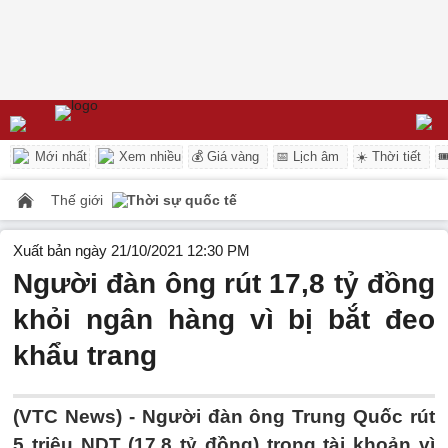
Mới nhất
Xem nhiều
💰 Giá vàng
📅 Lịch âm
☀️ Thời tiết

Thế giới
Thời sự quốc tế
Xuất bản ngày 21/10/2021 12:30 PM
Người đàn ông rút 17,8 tỷ đồng
khỏi ngân hàng vì bị bắt đeo
khẩu trang
(VTC News) -
Người đàn ông Trung Quốc rút
5 triệu NDT (17,8 tỷ đồng) trong tài khoản vì