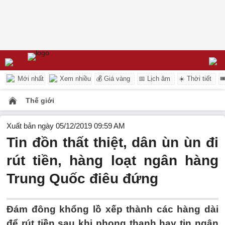
Mới nhất
Xem nhiều
💰 Giá vàng
📅 Lịch âm
☀️ Thời tiết

Thế giới
Xuất bản ngày 05/12/2019 09:59 AM
Tin đồn thất thiệt, dân ùn ùn đi
rút tiền, hàng loạt ngân hàng
Trung Quốc điêu đứng
Đám đông khổng lồ xếp thành các hàng dài
để rút tiền sau khi phong thanh hay tin ngân