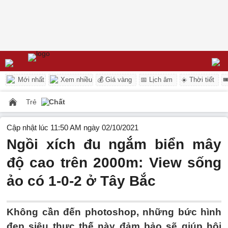
Mới nhất
Xem nhiều
💰 Giá vàng
📅 Lịch âm
☀️ Thời tiết

Trẻ
Chất
Cập nhật lúc 11:50 AM ngày 02/10/2021
Ngồi xích đu ngắm biển mây
độ cao trên 2000m: View sống
ảo có 1-0-2 ở Tây Bắc
Không cần đến photoshop, những bức hình
đẹp siêu thực thế này đảm bảo sẽ giúp hội