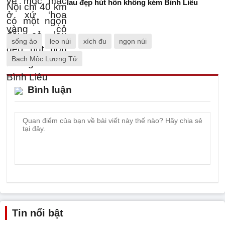
lau đẹp hút hồn không kém Bình Liêu
sống ảo
leo núi
xích đu
ngọn núi
Bạch Mộc Lương Tử
Bình luận
Tin nổi bật