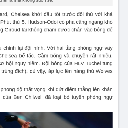
hel ra mắt không suôn sẻ.
rd, Chelsea khởi đầu tốt trước đối thủ với khả
 Phút thứ 5, Hudson-Odoi có pha căng ngang khó
g Giroud lại không chạm được chân vào bóng để
 chỉnh lại đội hình. Với hai tầng phòng ngự vây
Chelsea bế tắc. Cầm bóng và chuyền rất nhiều,
ơ hội nguy hiểm. Đội bóng của HLV Tuchel tung
 trúng đích), dù vậy, áp lực lên hàng thủ Wolves
i phong độ thất vọng khi dứt điểm thẳng lên khán
 của Ben Chilwell đã loại bỏ tuyến phòng ngự