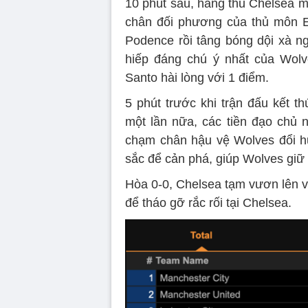
10 phút sau, hàng thủ Chelsea m
chân đối phương của thủ môn E
Podence rồi tâng bóng dội xà n
hiếp đáng chú ý nhất của Wolv
Santo hài lòng với 1 điểm.
5 phút trước khi trận đấu kết t
một lần nữa, các tiền đạo chủ 
chạm chân hậu vệ Wolves đổi hư
sắc để cản phá, giúp Wolves giữ 
Hòa 0-0, Chelsea tạm vươn lên vị 
để tháo gỡ rắc rối tại Chelsea.