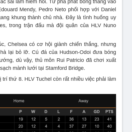
ắc sai lầm hiếm hoi. Từ pha phát bóng thẳng vào
douard Mendy, Pedro Neto phối hợp với Daniel
gang khung thành chủ nhà. Đây là tình huống uy
es, trong trận đấu mà đội quân của HLV Nuno
húc, Chelsea có cơ hội giành chiến thắng, nhưng
nhà lại bỏ lỡ. Cú đá của Hudson-Odoi đưa bóng
ớng, dù vậy, thủ môn Rui Patricio đã chơi xuất
sạch mành lưới tại Stamford Bridge.
trí thứ 8. HLV Tuchel còn rất nhiều việc phải làm