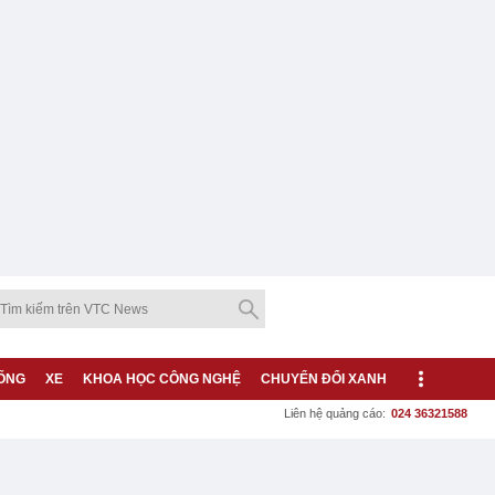
ỐNG
XE
KHOA HỌC CÔNG NGHỆ
CHUYỂN ĐỔI XANH
Liên hệ quảng cáo:
024 36321588