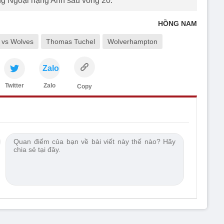
g Ngoại hạng Anh sau vòng 20.
HỒNG NAM
 vs Wolves
Thomas Tuchel
Wolverhampton
Zalo
Twitter
Zalo
Copy