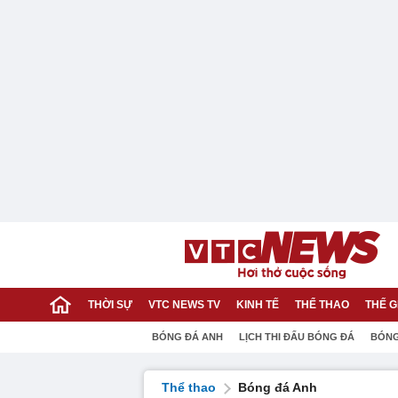
THỜI SỰ
VTC NEWS TV
KINH TẾ
THỂ THAO
THẾ G
BÓNG ĐÁ ANH
LỊCH THI ĐẤU BÓNG ĐÁ
BÓNG
Thể thao
Bóng đá Anh