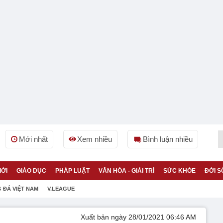
Mới nhất
Xem nhiều
Bình luận nhiều
IỚI
GIÁO DỤC
PHÁP LUẬT
VĂN HÓA - GIẢI TRÍ
SỨC KHỎE
ĐỜI S
 ĐÁ VIỆT NAM
V.LEAGUE
Xuất bản ngày 28/01/2021 06:46 AM