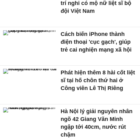
trí nghi có mộ nữ liệt sĩ bộ
đội Việt Nam
Cách biến iPhone thành
điện thoại 'cục gạch', giúp
trẻ cai nghiện mạng xã hội
Phát hiện thêm 8 hài cốt liệt
sĩ tại hố chôn thứ hai ở
Công viên Lê Thị Riêng
Hà Nội lý giải nguyên nhân
ngõ 42 Giang Văn Minh
ngập tới 40cm, nước rút
chậm