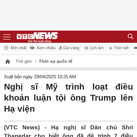
Mới nhất
Xem nhiều
💰 Giá vàng
📅 Lịch âm
☀️ Thời tiết

Thế giới
Thời sự quốc tế
Xuất bản ngày 29/04/2025 10:25 AM
Nghị sĩ Mỹ trình loạt điều
khoản luận tội ông Trump lên
Hạ viện
(VTC News) -
Hạ nghị sĩ Dân chủ Shri
Thanedar cho biết ông đã đệ trình 7 điều