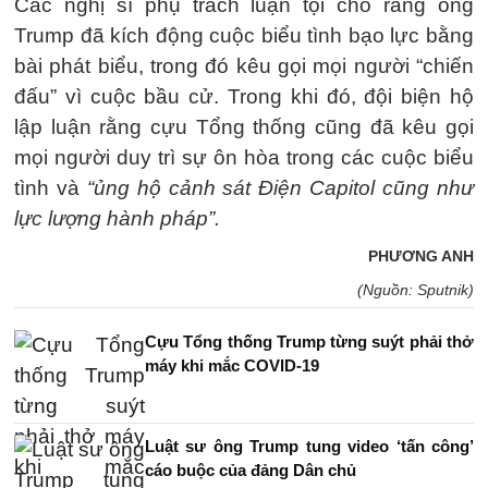
Các nghị sĩ phụ trách luận tội cho rằng ông
Trump đã kích động cuộc biểu tình bạo lực bằng
bài phát biểu, trong đó kêu gọi mọi người “chiến
đấu” vì cuộc bầu cử. Trong khi đó, đội biện hộ
lập luận rằng cựu Tổng thống cũng đã kêu gọi
mọi người duy trì sự ôn hòa trong các cuộc biểu
tình và
“ủng hộ cảnh sát Điện Capitol cũng như
lực lượng hành pháp”.
PHƯƠNG ANH
(Nguồn: Sputnik)
Cựu Tổng thống Trump từng suýt phải thở
máy khi mắc COVID-19
Luật sư ông Trump tung video ‘tấn công’
cáo buộc của đảng Dân chủ