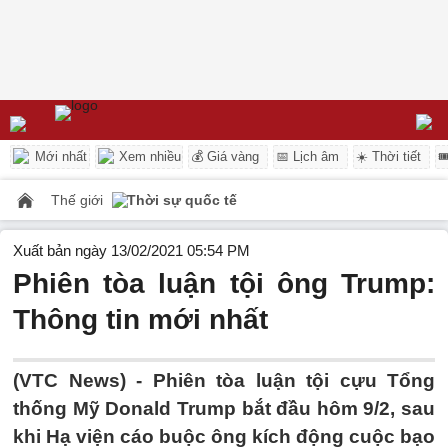
Mới nhất
Xem nhiều
💰 Giá vàng
📅 Lịch âm
☀️ Thời tiết

Thế giới
Thời sự quốc tế
Xuất bản ngày 13/02/2021 05:54 PM
Phiên tòa luận tội ông Trump:
Thông tin mới nhất
(VTC News) -
Phiên tòa luận tội cựu Tổng
thống Mỹ Donald Trump bắt đầu hôm 9/2, sau
khi Hạ viện cáo buộc ông kích động cuộc bạo