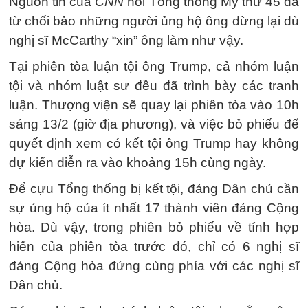
Nguồn tin của
CNN
nói Tổng thống Mỹ thứ 45 đã
từ chối bảo những người ủng hộ ông dừng lại dù
nghị sĩ McCarthy “xin” ông làm như vậy.
Tại phiên tòa luận tội ông Trump, cả nhóm luận
tội và nhóm luật sư đều đã trình bày các tranh
luận. Thượng viện sẽ quay lại phiên tòa vào 10h
sáng 13/2 (giờ địa phương), và việc bỏ phiếu để
quyết định xem có kết tội ông Trump hay không
dự kiến diễn ra vào khoảng 15h cùng ngày.
Để cựu Tổng thống bị kết tội, đảng Dân chủ cần
sự ủng hộ của ít nhất 17 thành viên đảng Cộng
hòa. Dù vậy, trong phiên bỏ phiếu về tính hợp
hiến của phiên tòa trước đó, chỉ có 6 nghị sĩ
đảng Cộng hòa đứng cùng phía với các nghị sĩ
Dân chủ.