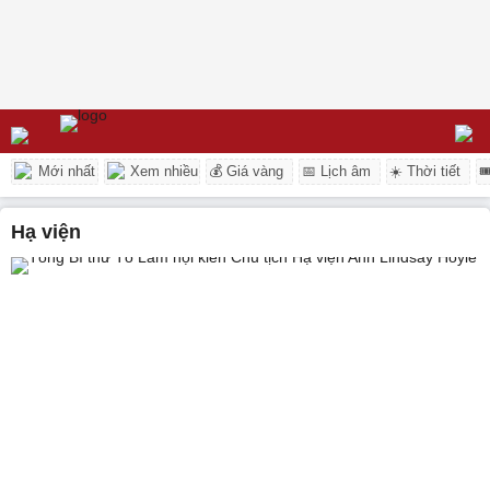
Mới nhất
Xem nhiều
💰 Giá vàng
📅 Lịch âm
☀️ Thời tiết

Hạ viện