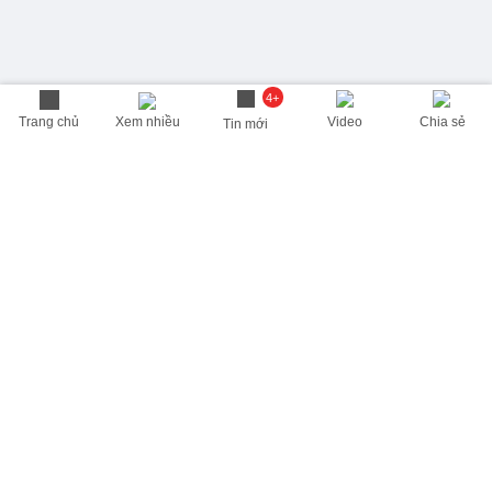
4+
Trang chủ
Xem nhiều
Video
Chia sẻ
Tin mới
THÔNG TIN HỮU ÍCH
Cập nhật nhanh các thông tin được quan tâm mỗi ngày