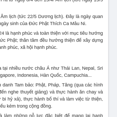
 Âm lịch (tức 22/5 Dương lịch). Đây là ngày quan
ngày sinh của Đức Phật Thích Ca Mâu Ni.
24 là hạnh phúc và toàn thiện với mục tiêu hướng
đức Phật; thân tâm đều hướng thiện để xây dựng
ạnh phúc, xã hội hạnh phúc.
a tại nhiều nước châu Á như Thái Lan, Nepal, Sri
ngapore, Indonesia, Hàn Quốc, Campuchia...
h danh Tam bảo: Phật, Pháp, Tăng (qua các hình
đến nghe thuyết giảng) và thực hành ăn chay và
 bi hỷ xả), thực hành bố thí và làm việc từ thiện,
yếu kém trong cộng đồng.
à làm những nỗ lực đặc biệt để mang lại hạnh