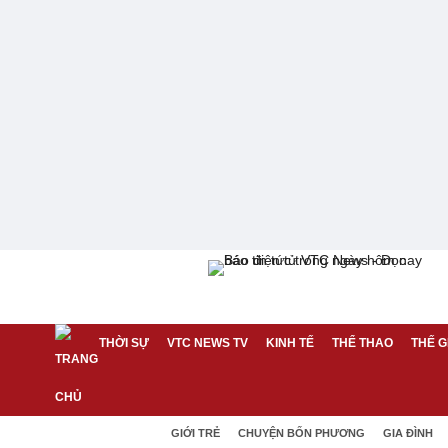
THỜI SỰ
VTC NEWS TV
KINH TẾ
THỂ THAO
THẾ G
GIỚI TRẺ
CHUYỆN BỐN PHƯƠNG
GIA ĐÌNH