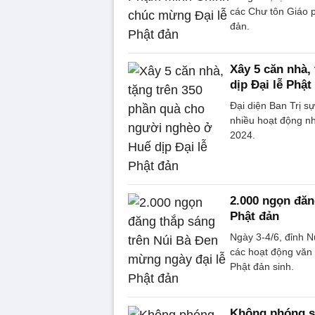
các Chư tôn Giáo p
đản.
Xây 5 căn nhà,
dịp Đại lễ Phật
Đại diện Ban Trị s
nhiều hoạt động nh
2024.
2.000 ngọn đăn
Phật đản
Ngày 3-4/6, đỉnh N
các hoạt động văn
Phật đản sinh.
Không phóng sin