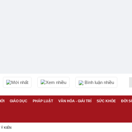
Mới nhất
Xem nhiều
Bình luận nhiều
IỚI
GIÁO DỤC
PHÁP LUẬT
VĂN HÓA - GIẢI TRÍ
SỨC KHỎE
ĐỜI S
Ý KIẾN