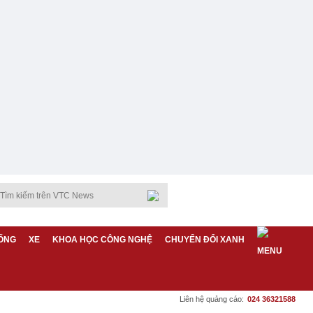
ỐNG
XE
KHOA HỌC CÔNG NGHỆ
CHUYỂN ĐỔI XANH
Liên hệ quảng cáo:
024 36321588