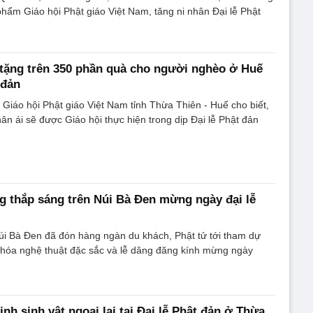
hẩm Giáo hội Phật giáo Việt Nam, tăng ni nhân Đại lễ Phật
 tặng trên 350 phần quà cho người nghèo ở Huế
 đản
ự Giáo hội Phật giáo Việt Nam tỉnh Thừa Thiên - Huế cho biết,
ân ái sẽ được Giáo hội thực hiện trong dịp Đại lễ Phật đản
g thắp sáng trên Núi Bà Đen mừng ngày đại lễ
úi Bà Đen đã đón hàng ngàn du khách, Phật tử tới tham dự
 hóa nghệ thuật đặc sắc và lễ dâng đăng kính mừng ngày
h sinh vật ngoại lai tại Đại lễ Phật đản ở Thừa