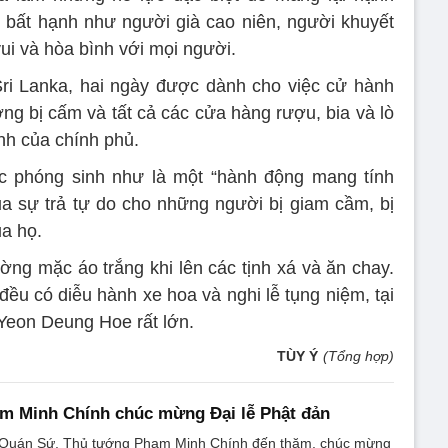
 bất hạnh như người già cao niên, người khuyết
vui và hòa bình với mọi người.
Sri Lanka, hai ngày được dành cho việc cử hành
ờng bị cấm và tất cả các cửa hàng rượu, bia và lò
nh của chính phủ.
ợc phóng sinh như là một “hành động mang tính
của sự trả tự do cho những người bị giam cầm, bị
ủa họ.
ờng mặc áo trắng khi lên các tịnh xá và ăn chay.
đều có diễu hành xe hoa và nghi lễ tụng niệm, tại
Yeon Deung Hoe rất lớn.
TÙY Ý
(Tổng hợp)
m Minh Chính chúc mừng Đại lễ Phật đản
a Quán Sứ, Thủ tướng Phạm Minh Chính đến thăm, chúc mừng