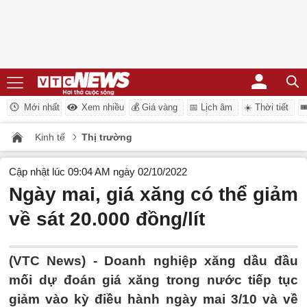
Mới nhất
Xem nhiều
💰 Giá vàng
📅 Lịch âm
☀️ Thời tiết

Kinh tế
Thị trường
Cập nhật lúc 09:04 AM ngày 02/10/2022
Ngày mai, giá xăng có thể giảm
về sát 20.000 đồng/lít
(VTC News) -
Doanh nghiệp xăng dầu đầu
mối dự đoán giá xăng trong nước tiếp tục
giảm vào kỳ điều hành ngày mai 3/10 và về