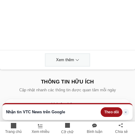
Xem thêm
THÔNG TIN HỮU ÍCH
Cập nhật nhanh các thông tin được quan tâm mỗi ngày
Lịch âm hôm nay
Nhận tin VTC News trên Google
×
Theo dõi
Dự báo thời tiết hôm nay
Giá vàng hôm nay
Trang chủ
Xem nhiều
Bình luận
Chia sẻ
Cỡ chữ