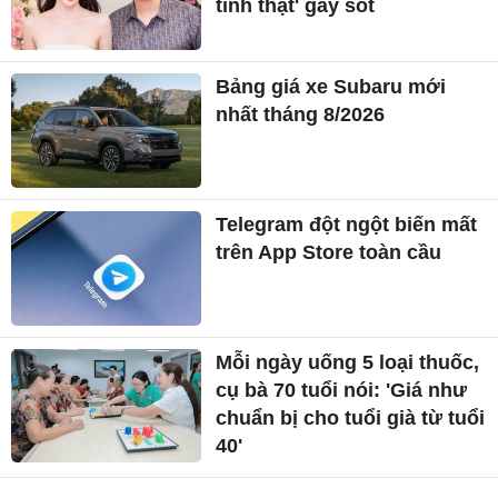
tình thật' gây sốt
Bảng giá xe Subaru mới
nhất tháng 8/2026
Telegram đột ngột biến mất
trên App Store toàn cầu
Mỗi ngày uống 5 loại thuốc,
cụ bà 70 tuổi nói: 'Giá như
chuẩn bị cho tuổi già từ tuổi
40'