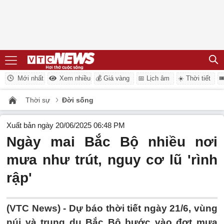
Mới nhất
Xem nhiều
💰 Giá vàng
📅 Lịch âm
☀️ Thời tiết

Thời sự
Đời sống
Xuất bản ngày 20/06/2025 06:48 PM
Ngày mai Bắc Bộ nhiều nơi
mưa như trút, nguy cơ lũ 'rình
rập'
(VTC News) -
Dự báo thời tiết ngày 21/6, vùng
núi và trung du Bắc Bộ bước vào đợt mưa