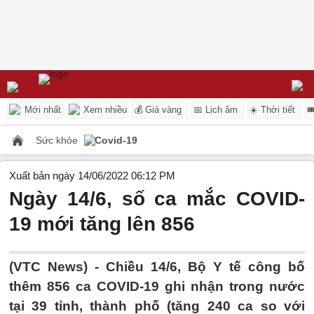
Mới nhất
Xem nhiều
💰 Giá vàng
📅 Lịch âm
☀️ Thời tiết

Sức khỏe
Covid-19
Xuất bản ngày 14/06/2022 06:12 PM
Ngày 14/6, số ca mắc COVID-
19 mới tăng lên 856
(VTC News) -
Chiều 14/6, Bộ Y tế công bố
thêm 856 ca COVID-19 ghi nhận trong nước
tại 39 tỉnh, thành phố (tăng 240 ca so với