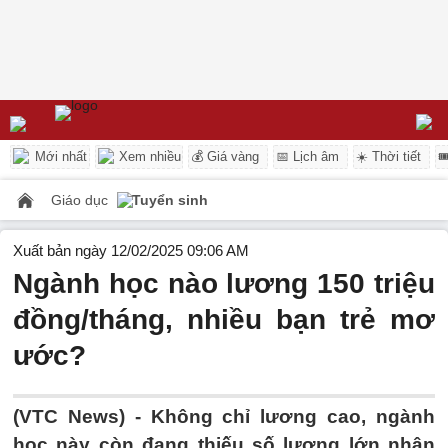
Mới nhất
Xem nhiều
💰 Giá vàng
📅 Lịch âm
☀️ Thời tiết

Giáo dục
Tuyển sinh
Xuất bản ngày 12/02/2025 09:06 AM
Ngành học nào lương 150 triệu
đồng/tháng, nhiều bạn trẻ mơ
ước?
(VTC News) -
Không chỉ lương cao, ngành
học này còn đang thiếu số lượng lớn nhân