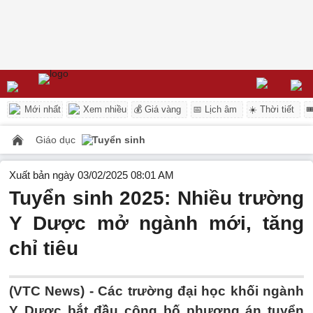
Mới nhất
Xem nhiều
💰 Giá vàng
📅 Lịch âm
☀️ Thời tiết

Giáo dục
Tuyển sinh
Xuất bản ngày 03/02/2025 08:01 AM
Tuyển sinh 2025: Nhiều trường
Y Dược mở ngành mới, tăng
chỉ tiêu
(VTC News) -
Các trường đại học khối ngành
Y Dược bắt đầu công bố phương án tuyển