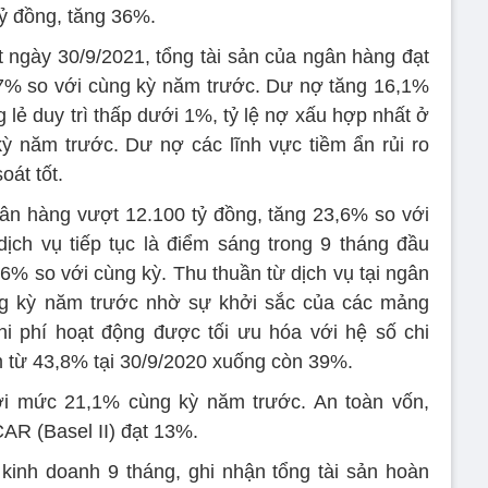
ỷ đồng, tăng 36%.
t ngày 30/9/2021, tổng tài sản của ngân hàng đạt
,7% so với cùng kỳ năm trước. Dư nợ tăng 16,1%
g lẻ duy trì thấp dưới 1%, tỷ lệ nợ xấu hợp nhất ở
 năm trước. Dư nợ các lĩnh vực tiềm ẩn rủi ro
oát tốt.
ân hàng vượt 12.100 tỷ đồng, tăng 23,6% so với
ịch vụ tiếp tục là điểm sáng trong 9 tháng đầu
6% so với cùng kỳ. Thu thuần từ dịch vụ tại ngân
g kỳ năm trước nhờ sự khởi sắc của các mảng
hi phí hoạt động được tối ưu hóa với hệ số chi
m từ 43,8% tại 30/9/2020 xuống còn 39%.
i mức 21,1% cùng kỳ năm trước. An toàn vốn,
AR (Basel II) đạt 13%.
inh doanh 9 tháng, ghi nhận tổng tài sản hoàn