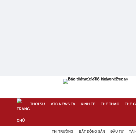
THỜI SỰ
VTC NEWS TV
KINH TẾ
THỂ THAO
THẾ G
THỊ TRƯỜNG
BẤT ĐỘNG SẢN
ĐẦU TƯ
TÀI