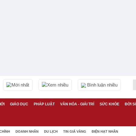
Mới nhất
Xem nhiều
Bình luận nhiều
IỚI
GIÁO DỤC
PHÁP LUẬT
VĂN HÓA - GIẢI TRÍ
SỨC KHỎE
ĐỜI S
 CHÍNH
DOANH NHÂN
DU LỊCH
TIN GIÁ VÀNG
ĐIỆN HẠT NHÂN