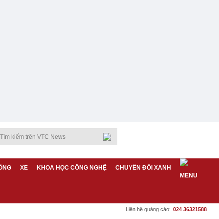
ỐNG
XE
KHOA HỌC CÔNG NGHỆ
CHUYỂN ĐỔI XANH
Liên hệ quảng cáo:
024 36321588