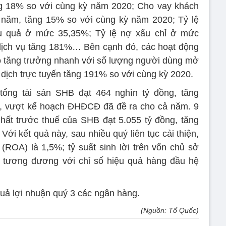
g 18% so với cùng kỳ năm 2020; Cho vay khách
năm, tăng 15% so với cùng kỳ năm 2020; Tỷ lệ
iệu quả ở mức 35,35%; Tỷ lệ nợ xấu chỉ ở mức
dịch vụ tăng 181%… Bên cạnh đó, các hoạt động
ộ tăng trưởng nhanh với số lượng người dùng mở
dịch trực tuyến tăng 191% so với cùng kỳ 2020.
 tổng tài sản SHB đạt 464 nghìn tỷ đồng, tăng
m, vượt kế hoạch ĐHĐCĐ đã đề ra cho cả năm. 9
hất trước thuế của SHB đạt 5.055 tỷ đồng, tăng
ới kết quả này, sau nhiều quý liên tục cải thiện,
n (ROA) là 1,5%; tỷ suất sinh lời trên vốn chủ sở
tương đương với chỉ số hiệu quả hàng đầu hệ
quả lợi nhuận quý 3 các ngân hàng.
(Nguồn: Tổ Quốc)