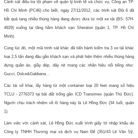
Cảnh sát điều tra tội phạm về quản lý kinh tế và chức vụ, Công an TP.
Hồ Chí Minh (PC46) cho biết, ngày 27/11/2012, các trinh sát Đội 6 đã
bắt quả tang nhiều thùng hàng đang được đưa từ một xe tải (BS: 57H-
4929) xuống tại tầng hầm khách sạn Sheraton (quận 1, TP. Hồ Chí
Minh).
Cùng lúc đó, một mũi trinh sát khác đã tiến hành kiểm tra 3 xe tải khác
loại 2,5 tấn đang đậu gần khách sạn và phát hiện thêm nhiều thùng hàng
đựng quần áo, giầy dép, dây nịt mang các nhãn hiệu nổi tiếng như:
Gucci, Dolce&Gabbana…
Các tài xế khai, lấy hàng từ một container loại 20 feet mang số hiệu
TCLU - 2776373 tại bãi đất trống gần ICD Transimex (quận Thủ Đức).
Người chịu trách nhiệm về lô hàng này là Lê Hồng Đức (34 tuổi, quận
1).
Làm việc với cảnh sát, Lê Hồng Đức xuất trình giấy tờ nhập khẩu do
Công ty TNHH Thương mại và dịch vụ Nam Đế (351/43 Lê Văn Sỹ,