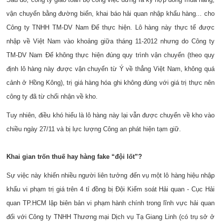
vận chuyển bằng đường biển, khai báo hải quan nhập khẩu hàng... cho
Công ty TNHH TM-DV Nam Đế thực hiện. Lô hàng này thực tế được
nhập về Việt Nam vào khoảng giữa tháng 11-2012 nhưng do Công ty
TM-DV Nam Đế không thực hiện đúng quy trình vận chuyển (theo quy
định lô hàng này được vận chuyển từ Ý về thẳng Việt Nam, không quá
cảnh ở Hồng Kông), trị giá hàng hóa ghi không đúng với giá trị thực nên
công ty đã từ chối nhận về kho.
Tuy nhiên, điều khó hiểu là lô hàng này lại vẫn được chuyển về kho vào
chiều ngày 27/11 và bị lực lượng Công an phát hiện tạm giữ.
Khai gian trốn thuế hay hàng fake “đội lốt”?
Sự việc này khiến nhiều người liên tưởng đến vụ một lô hàng hiệu nhập
khẩu vi phạm trị giá trên 4 tỉ đồng bị Đội Kiểm soát Hải quan - Cục Hải
quan TP.
HCM
lập biên bản vi phạm hành chính trong lĩnh vực hải quan
đối với Công ty TNHH Thương mại Dịch vụ Tạ Giang Linh (có trụ sở ở