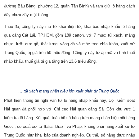
đường Bàu Bàng, phường 12, quận Tân Bình) và tạm giữ lô hàng cách
đây chưa đầy một tháng.
Theo đó, công ty này mở tờ khai điện tử, khai báo nhập khẩu lô hàng
qua cảng Cát Lái,
TP.
HCM
, gồm 189 carton, với 7 mục: túi xách, màng
nhựa, lưỡi cưa gỗ, thắt lưng, vòng đá và móc treo chìa khóa, xuất xứ
Trung Quốc, trị giá trên 50 triệu đồng. Công ty này tự áp mã và tính thuế
nhập khẩu, thuế giá trị gia tăng trên 13,6 triệu đồng.
... túi xách mang nhãn hiệu lớn xuất phát từ Trung Quốc
Phát hiện thông tin nghi vấn từ lô hàng nhập khẩu này, Đội Kiểm soát
Hải quan đã phối hợp với Chi cục Hải quan cảng Sài Gòn khu vực 1
kiểm tra lô hàng. Kết quả, toàn bộ số hàng trên mang nhãn hiệu nổi tiếng
Gucci, có xuất xứ từ Italia, Brazil và Pháp, không phải hàng xuất xứ từ
Trung Quốc như khai báo của doanh nghiệp. Cụ thể, số hàng thực nhập