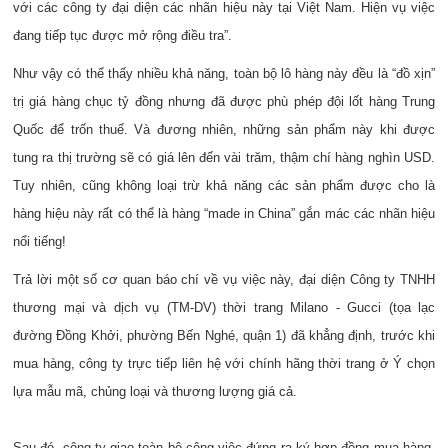
với các công ty đại diện các nhãn hiệu này tại Việt Nam. Hiện vụ việc
đang tiếp tục được mở rộng điều tra”.
Như vậy có thể thấy nhiều khả năng, toàn bộ lô hàng này đều là “đồ xịn”
trị giá hàng chục tỷ đồng nhưng đã được phù phép đội lốt hàng Trung
Quốc để trốn thuế. Và đương nhiên, những sản phẩm này khi được
tung ra thị trường sẽ có giá lên đến vài trăm, thậm chí hàng nghìn USD.
Tuy nhiên, cũng không loại trừ khả năng các sản phẩm được cho là
hàng hiệu này rất có thể là hàng “made in China” gắn mác các nhãn hiệu
nổi tiếng!
Trả lời một số cơ quan báo chí về vụ việc này, đại diện Công ty TNHH
thương mại và dịch vụ (TM-DV) thời trang Milano - Gucci (tọa lạc
đường Đồng Khởi, phường Bến Nghé, quận 1) đã khẳng định, trước khi
mua hàng, công ty trực tiếp liên hệ với chính hãng thời trang ở Ý chọn
lựa mẫu mã, chủng loại và thương lượng giá cả.
Sau đó, công ty giao toàn bộ công việc đứng ra ký hợp đồng mua hàng,