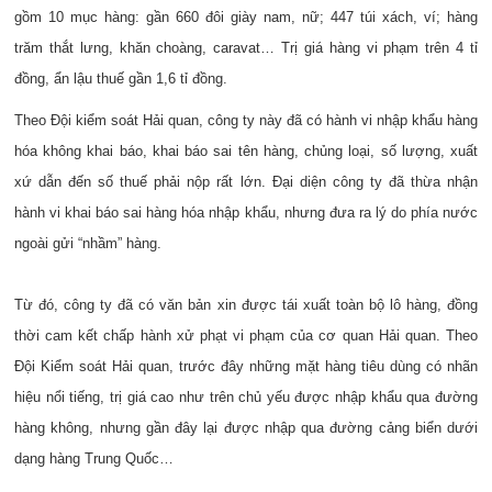
gồm 10 mục hàng: gần 660 đôi giày nam, nữ; 447 túi xách, ví; hàng
trăm thắt lưng, khăn choàng, caravat… Trị giá hàng vi phạm trên 4 tỉ
đồng, ẩn lậu thuế gần 1,6 tỉ đồng.
Theo Đội kiểm soát Hải quan, công ty này đã có hành vi nhập khẩu hàng
hóa không khai báo, khai báo sai tên hàng, chủng loại, số lượng, xuất
xứ dẫn đến số thuế phải nộp rất lớn. Đại diện công ty đã thừa nhận
hành vi khai báo sai hàng hóa nhập khẩu, nhưng đưa ra lý do phía nước
ngoài gửi “nhầm” hàng.
Từ đó, công ty đã có văn bản xin được tái xuất toàn bộ lô hàng, đồng
thời cam kết chấp hành xử phạt vi phạm của cơ quan Hải quan. Theo
Đội Kiểm soát Hải quan, trước đây những mặt hàng tiêu dùng có nhãn
hiệu nổi tiếng, trị giá cao như trên chủ yếu được nhập khẩu qua đường
hàng không, nhưng gần đây lại được nhập qua đường cảng biển dưới
dạng hàng Trung Quốc…