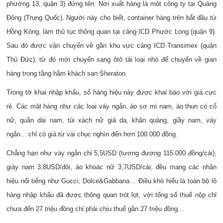
phường 13, quận 3) đứng tên. Nơi xuất hàng là một công ty tại Quảng
Đông (Trung Quốc). Người này cho biết, container hàng trên bắt đầu từ
Hồng Kông, làm thủ tục thông quan tại cảng ICD Phước Long (quận 9).
Sau đó được vận chuyển về gần khu vực cảng ICD Transimex (quận
Thủ Đức), từ đó mới chuyển sang ôtô tải loại nhỏ để chuyển về gian
hàng trong tầng hầm khách sạn Sheraton.
Trong tờ khai nhập khẩu, số hàng hiệu này được khai báo với giá cực
rẻ. Các mặt hàng như các loại váy ngắn, áo sơ mi nam, áo thun có cổ
nữ, quần dài nam, túi xách nữ giả da, khăn quàng, giầy nam, váy
ngắn... chỉ có giá từ vài chục nghìn đến hơn 100.000 đồng.
Chẳng hạn như váy ngắn chỉ 5,5USD (tương đương 115.000 đồng/cái),
giày nam 3,8USD/đôi, áo khoác nữ 3,7USD/cái, đều mang các nhãn
hiệu nổi tiếng như Gucci, Dolce&Gabbana… Điều khó hiểu là toàn bộ lô
hàng nhập khẩu đã được thông quan trót lọt, với tổng số thuế nộp chỉ
chưa đến 27 triệu đồng chỉ phải chịu thuế gần 27 triệu đồng…