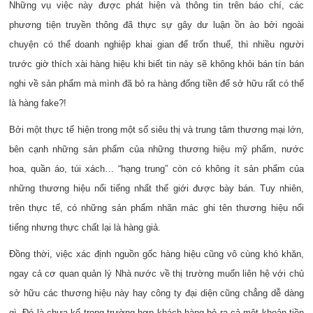
Những vụ việc này được phát hiện và thông tin trên báo chí, các
phương tiện truyền thông đã thực sự gây dư luận ồn ào bởi ngoài
chuyện có thể doanh nghiệp khai gian để trốn thuế, thì nhiều người
trước giờ thích xài hàng hiệu khi biết tin này sẽ không khỏi bán tín bán
nghi về sản phẩm mà mình đã bỏ ra hàng đống tiền để sở hữu rất có thể
là hàng fake?!
Bởi một thực tế hiện trong một số siêu thị và trung tâm thương mại lớn,
bên cạnh những sản phẩm của những thương hiệu mỹ phẩm, nước
hoa, quần áo, túi xách… “hạng trung” còn có không ít sản phẩm của
những thương hiệu nổi tiếng nhất thế giới được bày bán. Tuy nhiên,
trên thực tế, có những sản phẩm nhãn mác ghi tên thương hiệu nổi
tiếng nhưng thực chất lại là hàng giả.
Đồng thời, việc xác định nguồn gốc hàng hiệu cũng vô cùng khó khăn,
ngay cả cơ quan quản lý Nhà nước về thị trường muốn liên hệ với chủ
sở hữu các thương hiệu này hay công ty đại diện cũng chẳng dễ dàng
gì. Đó là chưa kể trong trường hợp khách hàng bỏ ra cả một khoản tiền