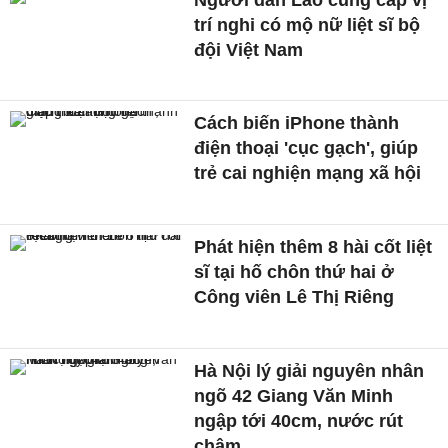
trí nghi có mộ nữ liệt sĩ bộ
đội Việt Nam
Cách biến iPhone thành
điện thoại 'cục gạch', giúp
trẻ cai nghiện mạng xã hội
Phát hiện thêm 8 hài cốt liệt
sĩ tại hố chôn thứ hai ở
Công viên Lê Thị Riêng
Hà Nội lý giải nguyên nhân
ngõ 42 Giang Văn Minh
ngập tới 40cm, nước rút
chậm