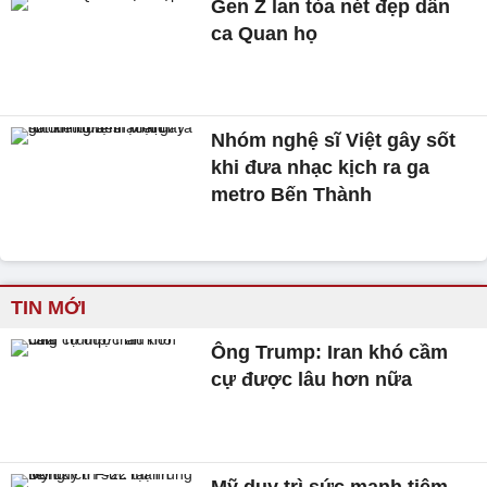
Gen Z lan tỏa nét đẹp dân
ca Quan họ
Nhóm nghệ sĩ Việt gây sốt
khi đưa nhạc kịch ra ga
metro Bến Thành
TIN MỚI
Ông Trump: Iran khó cầm
cự được lâu hơn nữa
Mỹ duy trì sức mạnh tiêm