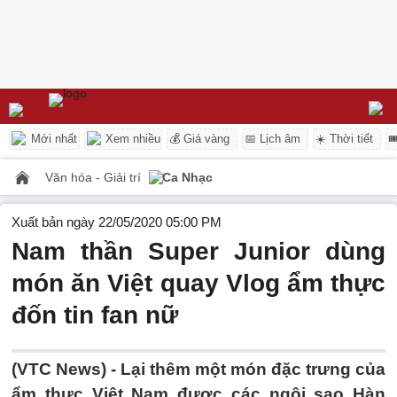
Mới nhất
Xem nhiều
💰 Giá vàng
📅 Lịch âm
☀️ Thời tiết

Văn hóa - Giải trí
Ca Nhạc
Xuất bản ngày 22/05/2020 05:00 PM
Nam thần Super Junior dùng
món ăn Việt quay Vlog ẩm thực
đốn tin fan nữ
(VTC News) -
Lại thêm một món đặc trưng của
ẩm thực Việt Nam được các ngôi sao Hàn