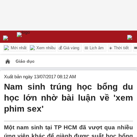
Mới nhất
Xem nhiều
💰 Giá vàng
📅 Lịch âm
☀️ Thời tiết

Giáo dục
Xuất bản ngày 13/07/2017 08:12 AM
Nam sinh trúng học bổng du
học lớn nhờ bài luận về 'xem
phim sex'
Một nam sinh tại TP HCM đã vượt qua nhiều
ứng viên khác để giành được suất học bổng