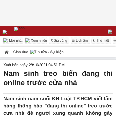
Mới nhất
Xem nhiều
💰 Giá vàng
📅 Lịch âm
☀️ Thời tiết

Giáo dục
Tin tức - Sự kiện
Xuất bản ngày 28/10/2021 04:51 PM
Nam sinh treo biển đang thi
online trước cửa nhà
Nam sinh năm cuối ĐH Luật TP.HCM viết tấm
bảng thông báo "đang thi online" treo trước
cửa nhà để người xung quanh không gây