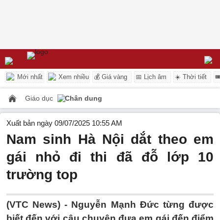
Mới nhất
Xem nhiều
💰 Giá vàng
📅 Lịch âm
☀️ Thời tiết

Giáo dục
Chân dung
Xuất bản ngày 09/07/2025 10:55 AM
Nam sinh Hà Nội dắt theo em
gái nhỏ đi thi đã đỗ lớp 10
trường top
(VTC News) -
Nguyễn Mạnh Đức từng được
biết đến với câu chuyện đưa em gái đến điểm