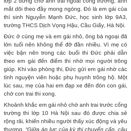
lớp 2 đứng chờ anh trai ngoài cổng trường, ánh
mắt dõi theo đầy mong ngóng. Đó là em gái của
thí sinh Nguyễn Mạnh Đức, học sinh lớp 9A3,
trường THCS Dịch Vọng Hậu, Cầu Giấy, Hà Nội.
Đức ở cùng mẹ và em gái nhỏ, ông bà ngoại đã
lớn tuổi nên không thể đỡ đần nhiều. Vì mẹ có
việc bận nên trong các buổi thi Đức phải dẫn
theo em gái đến điểm thi nhờ mọi người trông
giúp. Khi vào phòng thi, Đức gửi em gái nhờ các
tình nguyện viên hoặc phụ huynh trông hộ. Một
lúc sau, mẹ của hai em đạp xe đến đón con gái,
chờ con trai thi xong.
Khoảnh khắc em gái nhỏ chờ anh trai trước cổng
trường thi lớp 10 Hà Nội sau đó được chia sẻ
rộng rãi, khiến nhiều người thấy xúc động và yêu
thương.
“Giữa áp lực của kỳ thi chuyển cấp, câu