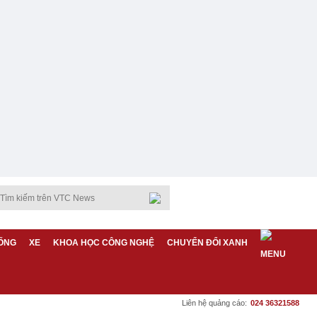
ỐNG
XE
KHOA HỌC CÔNG NGHỆ
CHUYỂN ĐỔI XANH
Liên hệ quảng cáo:
024 36321588