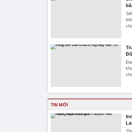
bã
Siê
trê
chử
Tr
Đồ
Đan
kho
chó
TIN MỚI
In
La
Th