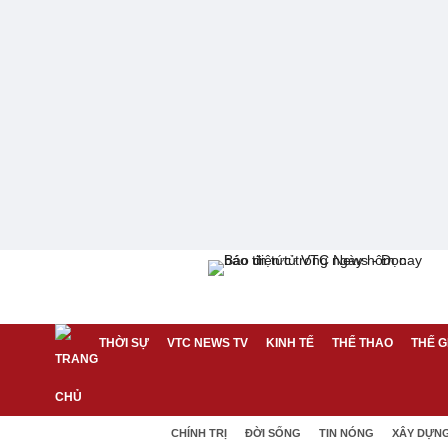
THỜI SỰ
VTC NEWS TV
KINH TẾ
THỂ THAO
THẾ G
CHÍNH TRỊ
ĐỜI SỐNG
TIN NÓNG
XÂY DỰN