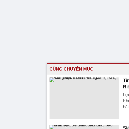
CÙNG CHUYÊN MỤC
Tì
Ri
Lực
Khu
hài
Si