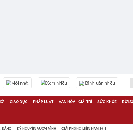
Mới nhất
Xem nhiều
Bình luận nhiều
IỚI
GIÁO DỤC
PHÁP LUẬT
VĂN HÓA - GIẢI TRÍ
SỨC KHỎE
ĐỜI S
G ĐẢNG
KỶ NGUYÊN VƯƠN MÌNH
GIẢI PHÓNG MIỀN NAM 30-4