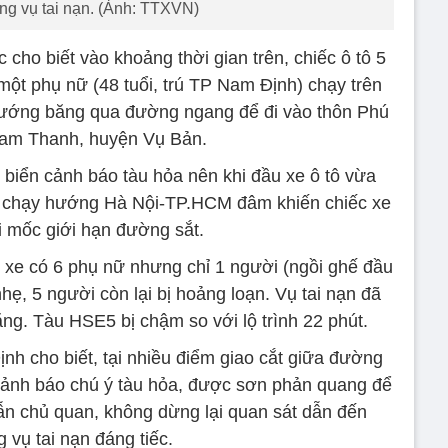
ng vụ tai nạn. (Ảnh: TTXVN)
cho biết vào khoảng thời gian trên, chiếc ô tô 5
một phụ nữ (48 tuổi, trú TP Nam Định) chạy trên
hướng băng qua đường ngang để đi vào thôn Phú
Tam Thanh, huyện Vụ Bản.
 biển cảnh báo tàu hỏa nên khi đầu xe ô tô vừa
5 chạy hướng Hà Nội-TP.HCM đâm khiến chiếc xe
i mốc giới hạn đường sắt.
ng xe có 6 phụ nữ nhưng chỉ 1 người (ngồi ghế đầu
hẹ, 5 người còn lại bị hoảng loạn. Vụ tai nạn đã
ng. Tàu HSE5 bị chậm so với lộ trình 22 phút.
h cho biết, tại nhiều điểm giao cắt giữa đường
 cảnh báo chú ý tàu hỏa, được sơn phản quang để
ẫn chủ quan, không dừng lại quan sát dẫn đến
 vụ tai nạn đáng tiếc.