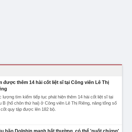
m được thêm 14 hài cốt liệt sĩ tại Công viên Lê Thị
êng
 lượng tìm kiếm tiếp tục phát hiện thêm 14 hài cốt liệt sĩ tại
 B (hố chôn thứ hai) ở Công viên Lê Thị Riêng, nâng tổng số
 cốt quy tập được lên 182 bộ.
êu bão Dolphin mạnh bất thường, có thể 'nuốt chửng'