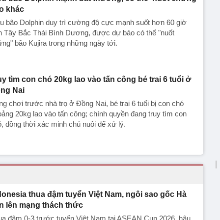
o khác
u bão Dolphin duy trì cường độ cực mạnh suốt hơn 60 giờ
n Tây Bắc Thái Bình Dương, được dự báo có thể "nuốt
ng" bão Kujira trong những ngày tới.
uy tìm con chó 20kg lao vào tấn công bé trai 6 tuổi ở
ng Nai
g chơi trước nhà trọ ở Đồng Nai, bé trai 6 tuổi bị con chó
ảng 20kg lao vào tấn công; chính quyền đang truy tìm con
, đồng thời xác minh chủ nuôi để xử lý.
donesia thua đậm tuyển Việt Nam, ngôi sao gốc Hà
n lên mạng thách thức
ua đậm 0-3 trước tuyển Việt Nam tại ASEAN Cup 2026, hậu