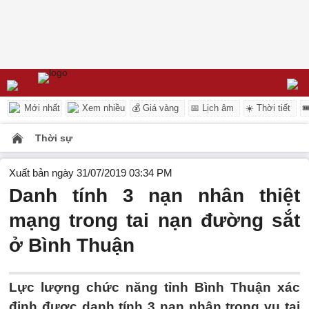
Mới nhất
Xem nhiều
💰 Giá vàng
📅 Lịch âm
☀️ Thời tiết

Thời sự
Xuất bản ngày 31/07/2019 03:34 PM
Danh tính 3 nạn nhân thiệt
mạng trong tai nạn đường sắt
ở Bình Thuận
Lực lượng chức năng tỉnh Bình Thuận xác
định được danh tính 3 nạn nhân trong vụ tai