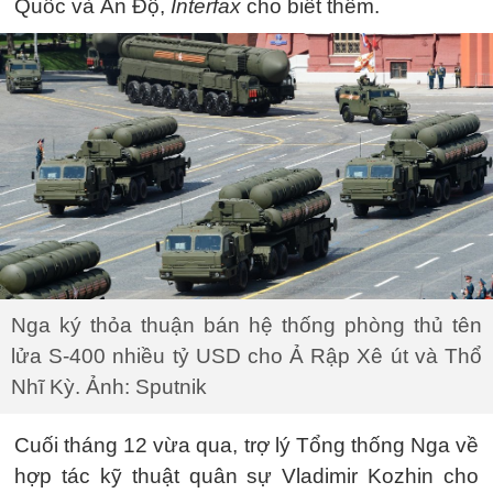
Quốc và Ấn Độ,
Interfax
cho biết thêm.
Nga ký thỏa thuận bán hệ thống phòng thủ tên
lửa S-400 nhiều tỷ USD cho Ả Rập Xê út và Thổ
Nhĩ Kỳ. Ảnh: Sputnik
Cuối tháng 12 vừa qua, trợ lý Tổng thống Nga về
hợp tác kỹ thuật quân sự Vladimir Kozhin cho