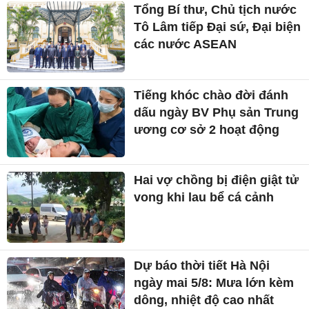
Tổng Bí thư, Chủ tịch nước
Tô Lâm tiếp Đại sứ, Đại biện
các nước ASEAN
Tiếng khóc chào đời đánh
dấu ngày BV Phụ sản Trung
ương cơ sở 2 hoạt động
Hai vợ chồng bị điện giật tử
vong khi lau bể cá cảnh
Dự báo thời tiết Hà Nội
ngày mai 5/8: Mưa lớn kèm
dông, nhiệt độ cao nhất