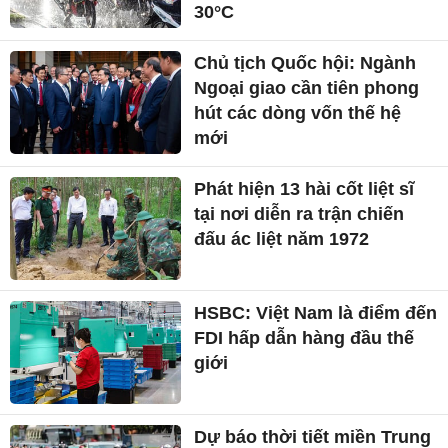
30°C
Chủ tịch Quốc hội: Ngành
Ngoại giao cần tiên phong
hút các dòng vốn thế hệ
mới
Phát hiện 13 hài cốt liệt sĩ
tại nơi diễn ra trận chiến
đấu ác liệt năm 1972
HSBC: Việt Nam là điểm đến
FDI hấp dẫn hàng đầu thế
giới
Dự báo thời tiết miền Trung